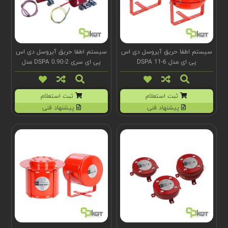
سیستم اطفا حریق آیروسل دی اس
سیستم اطفا حریق آیروسل دی اس
پی ای مدل DSPA 11-6
پی ای سری DSPA 0.90-2 مدل
(e)100903
ثبت استعلام
ثبت استعلام
پیشنهاد فنی
پیشنهاد فنی