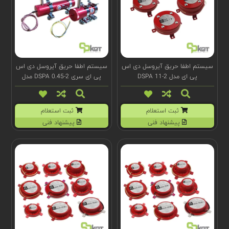
سیستم اطفا حریق آیروسل دی اس
سیستم اطفا حریق آیروسل دی اس
پی ای مدل DSPA 11-2
پی ای سری DSPA 0.45-2 مدل
(t)100902
ثبت استعلام
ثبت استعلام
پیشنهاد فنی
پیشنهاد فنی