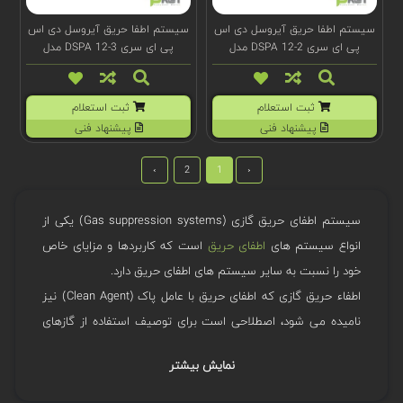
سیستم اطفا حریق آیروسل دی اس
سیستم اطفا حریق آیروسل دی اس
پی ای سری DSPA 12-2 مدل
پی ای سری DSPA 12-3 مدل
(t)100027
(t)100026
ثبت استعلام
ثبت استعلام
پیشنهاد فنی
پیشنهاد فنی
›
2
1
‹
سیستم اطفای حریق گازی (Gas suppression systems) یکی از
انواع سیستم های
اطفای حریق
است که کاربردها و مزایای خاص
خود را نسبت به سایر سیستم های اطفای حریق دارد.
اطفاء حریق گازی که اطفای حریق با عامل پاک (Clean Agent) نیز
نامیده می شود، اصطلاحی است برای توصیف استفاده از گازهای
بی اثر و عوامل شیمیایی برای خاموش کردن آتش.
نمایش بیشتر
این سیستم معمولاً از عامل، ظروف ذخیره عامل، دریچه های آزاد
کننده عامل، آشکارسازهای آتش، سیستم تشخیص آتش (پانل