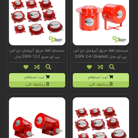
سیستم اطفا حریق آیروسل دی اس
سیستم اطفا حریق آیروسل دی اس
پی ای مدل (DSPA 2-4-1(bracket
پی ای سری DSPA 12-2 مدل
(e)100021
ثبت استعلام
ثبت استعلام
پیشنهاد فنی
پیشنهاد فنی