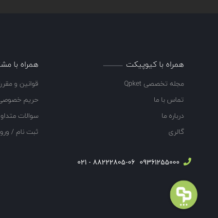
Oggioni
اوجیونی
Apollo
آپولو
Syncoln
سینکلن
Hochiki
هوچیکی
همراه با کیوپیکت
همراه با مشت
Notifier
نوتیفایر
مجله تخصصی Qpket
قوانین و مقرر
Teletek
تله تک
تماس با ما
حریم خصوصی
Kentec
کنتک
درباره ما
سوالات متداو
گالری
ثبت نام / ورو
C-tec
سی تک
Esser
اسر
88222805-06 - 021
09361255000
EST
ای اس تی
Klaxon
کلکسون
Vimpex
ویمپکس