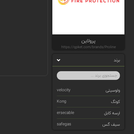
پرولاین
https://qpket.com/brands/Proline
برند
velocity
ولوسیتی
Kong
کونگ
ersecable
ارسه کابل
safegas
سیف گس