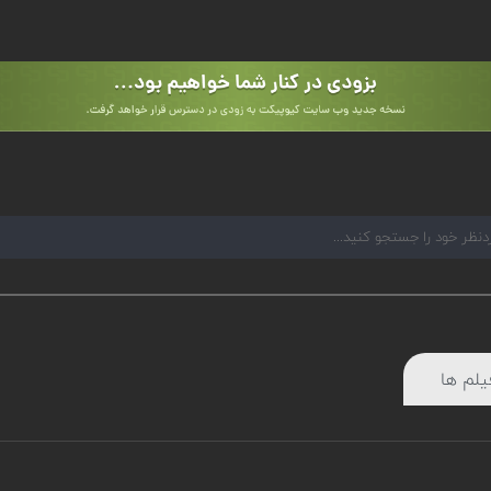
یلم ها