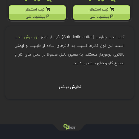
ثبت استعلام
ثبت استعلام
پیشنهاد فنی
پیشنهاد فنی
کاتر ایمن چاقویی (Safe knife cutter) یکی از انواع
ابزار برش ایمن
است. این نوع کاترها نسبت به کاترهای ساده از قابلیت و ایمنی
بالاتری برخوردار هستند. به همین دلیل معمولا در محل های کار و
صنایع کاربردهای بیشتری دارند.
ساختار کاتر ایمن چاقویی
نمایش بیشتر
این کاترها معمولا از مواد با مقاومت و استحکام بالاتر نسبت به
کاترهای ساده ساخته شده اند. دسته و تیغه آنها نیز بزرگتر و
بلندتر از تیغه کاترهای کلاسیک است.
کاترهای چاقویی از عمق برش زیادی برخوردار هستند. به طوری که
عملا به عنوان یک چاقو در آشپزخانه یا کارهای دیگر از آنها بهره