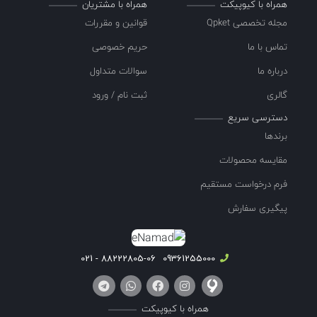
همراه با کیوپیکت
همراه با مشتریان
گرفت.
مجله تخصصی Qpket
قوانین و مقررات
از ویژگی های دیگر این چاقوها ایمن بودن آنهاست. جهت ارتقا
تماس با ما
حریم خصوصی
ایمنی، کاترهای چاقویی با جمع شدن اتوماتیک تیغه (automatic
درباره ما
سوالات متداول
blade retraction) طراحی می شوند. به طوری که پس از رها کردن
شستی، تیغه به طور خودکار در داخل بدنه پنهان می شود.
گالری
ثبت نام / ورود
در این کاترها، تیغه قابلیت قفل شدن در اندازه های مختلف را دارد.
دسترسی سریع
یکی دیگر از مزایای این کاترها طراحی ارگونومیک آنها است. این
برندها
کاترها به خوبی در دست جای گرفته و از وارد شدن فشار بی مورد به
مقایسه محصولات
دست ممانعت می کنند.
فرم درخواست مستقیم
پیگیری سفارش
موارد استفاده کاتر چاقویی
88222805-06 - 021
09361255000
کاتر ایمن چاقویی یک کاتر فنری با تیغه خود جمع شونده است که
عمدتا برای باز کردن جعبه ها و بسته بندی استفاده می شود.
چاقوهای ایمنی که در صنایع مختلف مورد استفاده قرار می گیرند،
همراه با کیوپیکت