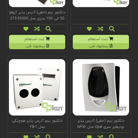
دتکتور بیم (خطی) آدرس پذیر آپولو
50 الی 100 متری مدل 55000-273
ثبت استعلام
ثبت استعلام
پیشنهاد فنی
پیشنهاد فنی
دتکتور بیم (خطی) آدرس پذیر
دتکتور بیم آدرس پذیر هوچیکی
نوتیفایر سری Opal مدل NFXI-
مدل FB-1
BEAM-T