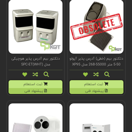
دتکتور بیم (خطی) آدرس پذیر آپولو
دتکتور بیم آدرس پذیر هوچیکی
50-5 متر 55000-268 مدل XP95
مدل SPC-ET(WHT)
ثبت استعلام
ثبت استعلام
پیشنهاد فنی
پیشنهاد فنی