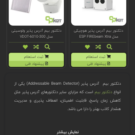
دتکتور بیم آدرس پذیر هوچیکی
دتکتور بیم آدرس پذیر ولوسیتی
مدل ESP FIREbeam Xtra
مدل VDOT-6010-300
ثبت استعلام
ثبت استعلام
پیشنهاد فنی
پیشنهاد فنی
دتکتور بیم آدرس پذیر (Addressable Beam Detector) یکی از
انواع
دتکتور بیم
است که مزایای سایر دتکتورهای آدرس پذیر مثل
کاهش زمان پاسخ، قابلیت اطمینان، انعطاف پذیری و مدیریت
هشدار کاذب بهتر را دارا می باشد.
موارد کاربرد دتکتور بیم آدرس پذیر
نمایش بیشتر