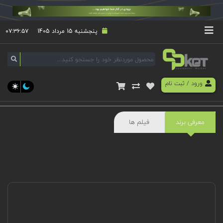
پنجشنبه 15 مرداد 1405
۰۷:۳۶:۵۷
ورود
/
ثبت نام
معرفی برند
فیلم ها