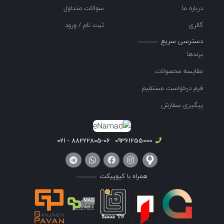
درباره ما
سوالات متداول
گالری
ثبت نام / ورود
دسترسی سریع
برندها
مقایسه محصولات
فرم درخواست مستقیم
پیگیری سفارش
88222805-06 - 021
09361255000
همراه با کیوپیکت