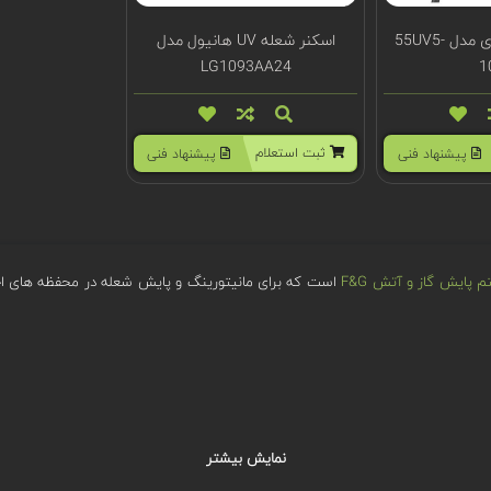
اسکنر شعله فایرای مدل 55UV5-
اسکنر شعله UV هانیول مدل
LG1093AA24
1
ثبت استعلام
پیشنهاد فنی
پیشنهاد فنی
پایش گاز و آتش F&G
است که برای مانیتورینگ و پایش شعله در محفظه های احترا
تی شمع باشند، گرما و نور (انرژی تابشی) تولید می کنند و در طی فرآیند سوزاند
نمایش بیشتر
 این عوامل مورد استفاده قرار می گیرند.