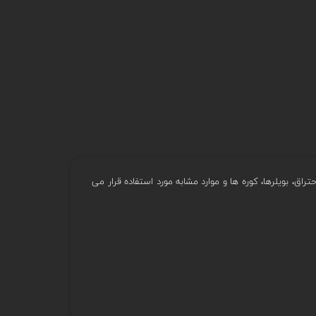
ق، بویلرها، کوره ها و موارد مشابه مورد استفاده قرار می
ن یون ها تشکیل می شوند. تنها تفاوت بین شعله های مختلف