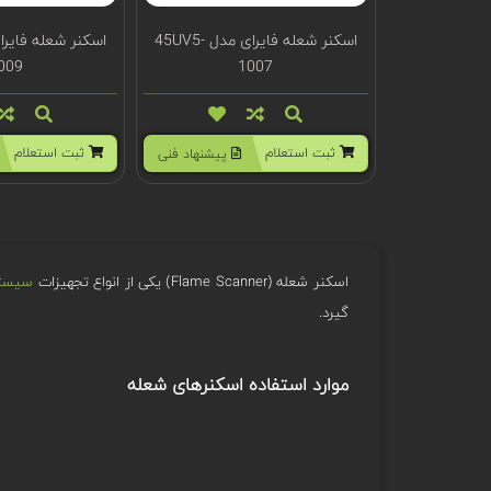
اسکنر شعله فایرای مدل 45UV5-
009
1007
ثبت استعلام
ثبت استعلام
پیشنهاد فنی
اسکنر شعله (Flame Scanner) یکی از انواع تجهیزات
سیستم 
گیرد.
موارد استفاده اسکنرهای شعله
همه شعله ها چه از سوختن چوب، نفت، گاز، زغال سنگ و یا ح
در بزرگی هر یک از این مقادیر است. اسکنر شعله برای سنجش