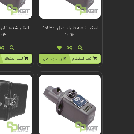
اسکنر شعله فایرای مدل 45UV5-
006
1005
ثبت استعلام
ثبت استعلام
پیشنهاد فنی