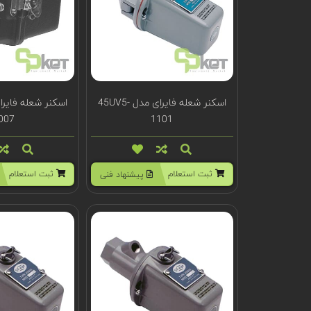
اسکنر شعله فایرای مدل 45UV5-
007
1101
ثبت استعلام
ثبت استعلام
پیشنهاد فنی