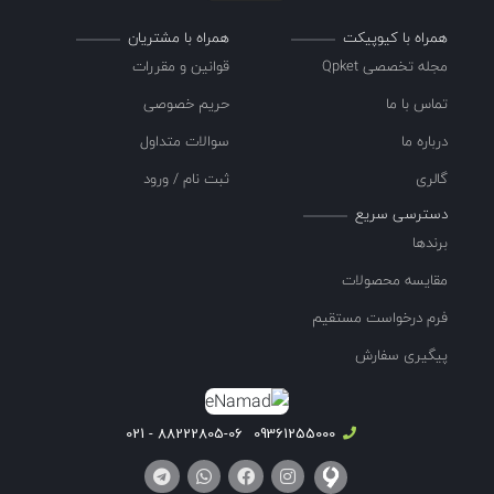
همراه با کیوپیکت
همراه با مشتریان
مجله تخصصی Qpket
قوانین و مقررات
تماس با ما
حریم خصوصی
درباره ما
سوالات متداول
گالری
ثبت نام / ورود
دسترسی سریع
برندها
مقایسه محصولات
فرم درخواست مستقیم
پیگیری سفارش
88222805-06 - 021
09361255000