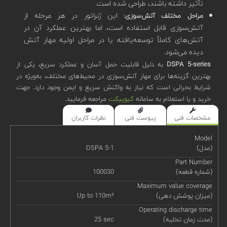
تأثیر داشته باشند، طراحی شده است.
این ژنراتور در هر مرحله از
مراحل مختلف آتش‌سوزی:
آتش‌سوزی قابل استفاده است، اما بهترین عملکرد آن در
آتش‌های کاملاً توسعه‌یافته یا در مراحل اولیه مهار آتش
دیده می‌شود.
DSPA 5-series
به دلیل قابلیت حمل آسان و عملکرد سریع، یکی از
بهترین گزینه‌ها برای مهار آتش‌سوزی در محیط‌های مختلف، به‌ویژه در
شرایط بحرانی است که نیاز به واکنش سریع و ایمن وجود دارد. جهت
خرید و یا استعلام به سامانه
کیوپیکت
مراجعه فرمایید.
مشخصات فنی
پیوست فنی
نظرات کاربران
Model
(مدل)
DSPA 5-1
Part Number
(شماره قطعه)
100030
Maximum value coverage
(میزان پوشش دهی)
Up to 110m³
Operating discharge time
(مدت زمان تخلیه)
25 sec