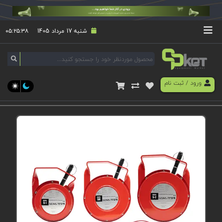
شنبه 17 مرداد 1405
۰۵:۲۵:۳۸
ورود
/
ثبت نام