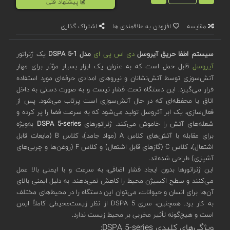
پیشنهاد فنی
مقایسه
افزودن به علاقمندی ها
اشتراک گذاری
سیستم اطفا حریق آیروسل
دی اس پی ای
مدل DSPA 5-1
یک ژنراتور
آیروسل
قابل حمل است که به عنوان یک ابزار بسیار مؤثر برای مهار
آتش‌سوزی توسط آتش‌نشانان و نیروهای امدادی حرفه‌ای مورد استفاده
قرار می‌گیرد. این دستگاه تحت فشار نیست و به صورت دستی به داخل
اتاق یا محفظه‌ای که در حال آتش‌سوزی است پرتاب می‌شود. پس از
فعال‌سازی، یک ابر آئروسل تولید می‌شود که به سرعت فضا را پر کرده و
شعله‌های آتش را خاموش می‌کند. ژنراتورهای
DSPA 5-series
به‌ویژه
برای مقابله با آتش‌های کلاس A (مواد جامد)، کلاس B (مایعات قابل
اشتعال)، کلاس C (گازهای قابل اشتعال) و کلاس F (روغن‌ها و چربی‌های
آشپزی) طراحی شده‌اند.
این ژنراتورها بدون ایجاد فشار اضافی، به سرعت و با ایمنی بالا عمل
می‌کنند و سطح اکسیژن محیط را کاهش نمی‌دهند. به دلیل ایمنی بالای
آن‌ها برای انسان و حیوانات، می‌توان این دستگاه را در محیط‌های مختلف
به کار برد. همچنین، سری DSPA 5 از نظر زیست‌محیطی کاملاً ایمن
است و هیچ‌گونه تأثیر مخربی بر محیط زیست ندارد.
ویژگی‌های کلیدی DSPA 5-series: