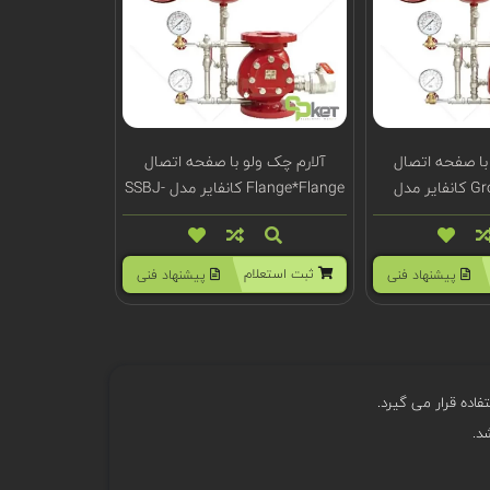
با صفحه اتصال
آلارم چک ولو با صفحه اتصال
Groove*Groove کانفایر مدل
Flange*Flange کانفایر مدل SSBJ-
300FF
SSBJ-
ثبت استعلام
پیشنهاد فنی
پیشنهاد فنی
اده قرار می گیرد.
د.