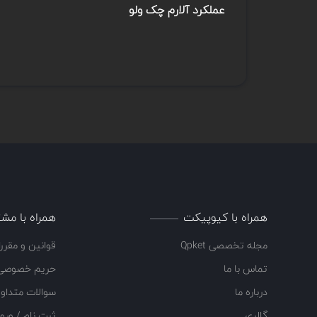
عملکرد آلارم چک ولو
برخلاف برخی تصورات غلط رایج، آلارم چک ولو برای جلوگیر
مخزن کمک کنند و در نتیجه منجر به آلودگی احتمالی منبع آ
یک آلارم چک ولو را می توان به یکی از دو روش اصلی فعال (یا 
به صورت دستی زمانی که فردی یک واتر گونگ را فعال می کن
به صورت الکترونیکی.
هنگامی که سوپاپ های هشدار فعال می شوند، به آب اجازه می
همراه با کیوپیکت
همراه با مشت
مزایای سوپاپ های هشدار دهنده
مجله تخصصی Qpket
قوانین و مقرر
تماس با ما
حریم خصوصی
استفاده از سوپاپ های هشدار یا همان آلارم چک ولو در سیست
درباره ما
سوالات متداو
گالری
ثبت نام / ورو
برای اینکه آب وارد سیستم آبپاش شود، یا باید به صورت دس