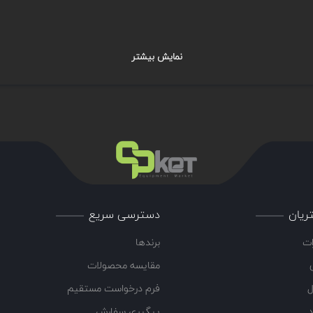
ی از جریان برگشتی استفاده نمی ‌شود. این سوپاپ های هشدار مطمئناً ممکن است به
نمایش بیشتر
ب شوند، اما هدف اصلی این است که فشار آب را در سیستم اسپرینکلر تا زمانی که ن
باز کرد):
د.
 دهند تا از طریق سیستم جریان یابد و سیستم آبپاش را در صورت نیاز به منظور مه
ریان
دسترسی سریع
ات
برندها
مقایسه محصولات
م اسپرینکلر، دو مزیت عمده را برای سیستم های اسپرینکلر لوله تر در بر دارد:
ل
فرم درخواست مستقیم
د
پیگیری سفارش
تی دریچه ها را باز کند یا اینکه کل سیستم دائما تحت فشار کامل قرار می گیرد 