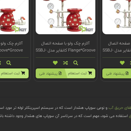
ا صفحه اتصال
آلارم چک ولو با صفحه اتصال
آلارم چک ولو 
Flange*Groove کانفایر مدل SSBJ-
Flange*Groove کانفایر مدل SSBJ-
300GG
300FG
3
ثبت استعلام
ثبت استعلام
پیشنهاد فنی
پیشنهاد فنی
فای حریق آب
و نوعی سوپاپ هشدار است که در سیستم اسپرینکلر لوله تر مورد استف
ق
استفاده می شود، مهم است که در سرتاسر آن سوپاپ های هشدار وجود داشته باش