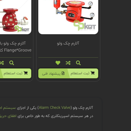
آلارم چک ولو
آلارم چک ولو ب
00FG
ثبت استعلام
ثبت استعلام
پیشنهاد فنی
آلارم چک ولو (
Alarm Check Valve
) یکی از اجزای
سیستم اط
در هر سیستم اسپرینکلری که به طور خاص برای
اطفای حری