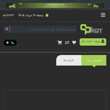
جمعه 16 مرداد 1405
۰۵:۲۸:۴۲
ورود
/
ثبت نام
معرفی برند
فیلم ها