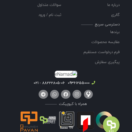
درباره ما
سوالات متداول
گالری
ثبت نام / ورود
دسترسی سریع
برندها
مقایسه محصولات
فرم درخواست مستقیم
پیگیری سفارش
88222805-06 - 021
09361255000
همراه با کیوپیکت