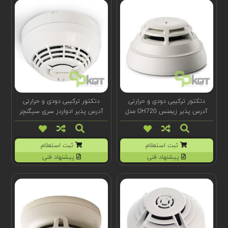
دتکتور ترکیبی دودی و حرارتی
دتکتور ترکیبی دودی و حرارتی
آدرس پذیر زیمنس OH720 مدل
آدرس پذیر ادواردز سری سیگنچر
Cerberus PRO
مدل SIGA-PHDB
ثبت استعلام
ثبت استعلام
پیشنهاد فنی
پیشنهاد فنی