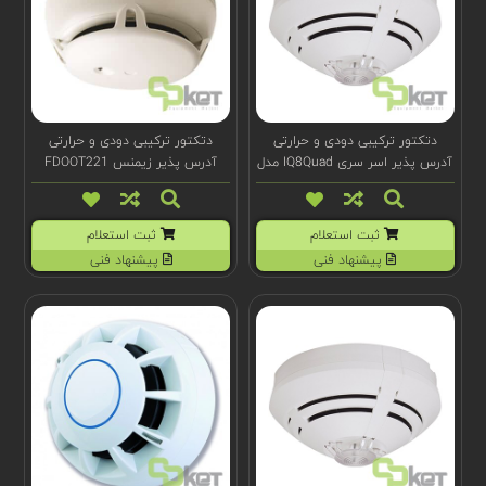
دتکتور ترکیبی دودی و حرارتی
دتکتور ترکیبی دودی و حرارتی
آدرس پذیر اسر سری IQ8Quad مدل
آدرس پذیر زیمنس FDOOT221
802375
مدل Sinteso C-LINE
ثبت استعلام
ثبت استعلام
پیشنهاد فنی
پیشنهاد فنی