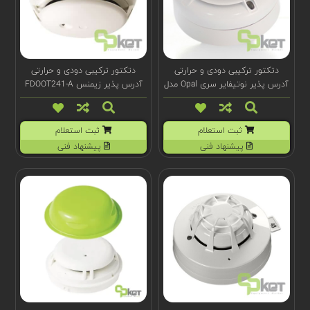
دتکتور ترکیبی دودی و حرارتی
دتکتور ترکیبی دودی و حرارتی
آدرس پذیر نوتیفایر سری Opal مدل
آدرس پذیر زیمنس FDOOT241-A
NFXI-SMT2
مدل Sinteso S-LINE
ثبت استعلام
ثبت استعلام
پیشنهاد فنی
پیشنهاد فنی