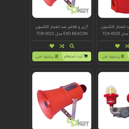
د انفجار کلکسون
آژیر و فلاشر ضد انفجار کلکسون
EXD BEACON مدل TCB-0022
ثبت استعلام
پیشنهاد فنی
پیشنهاد فنی