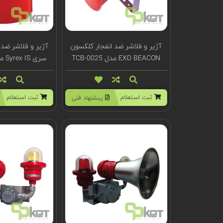
آژیر و فلاشر ضد انفجار کلکسون
آژیر و فلاشر ضد 
EXD BEACON مدل TCB-0025
سری Syrex IS مدل TCA-0039
ثبت استعلام
ثبت استعلام
پیشنهاد فنی