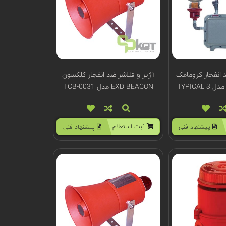
 انفجار کرومامک
آژیر و فلاشر ضد انفجار کلکسون
EXD BEACON مدل TCB-0031
ثبت استعلام
پیشنهاد فنی
پیشنهاد فنی