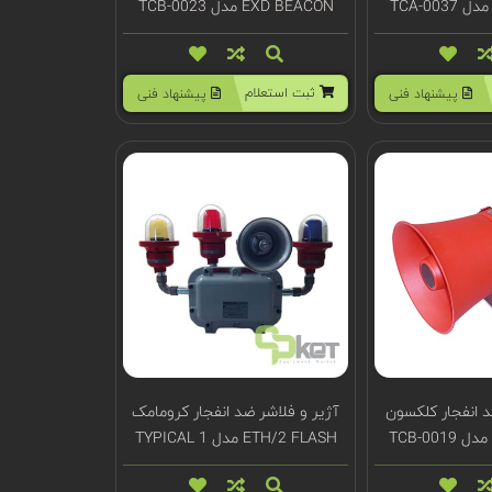
EXD BEACON مدل TCB-0023
ثبت استعلام
پیشنهاد فنی
پیشنهاد فنی
د انفجار کلکسون
آژیر و فلاشر ضد انفجار کرومامک
ETH/2 FLASH مدل TYPICAL 1