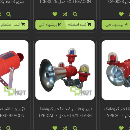
EXD BEACON مدل TCB-0026
سری Syrex IS مدل TCA-0037
ثبت استعلام
ثبت استعلام
پیشنهاد فنی
پیشنهاد فنی
انفجار کرومامک
آژیر و فلاشر ضد انفجار کرومامک
آژیر و فلاشر ض
ETH/1 FLASH مدل TYPICAL 7
EXD BEACON مدل TCB-0019