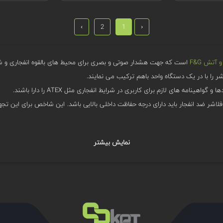
›
2
1
‹
آتش F&G
است که جهت هشدار صوتی و بصری برای محیط های بالقوه انفجاری و شر
شر را با در یک دستگاه واحد باهم ترکیب می نمایند.
ینامه های لازم برای کاربری در شرایط انفجاری مثل ATEX را دارا باشند.
نمایش بیشتر
م های پایش گاز و آتش صنعتی طراحی شده اند.
های صوتی و بصری را به طور هم زمان ایجاد می کند تا پرسنل و اپراتورها را نسبت به 