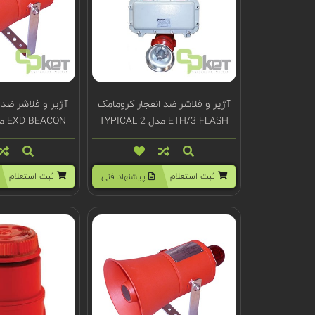
آژیر و فلاشر ضد انفجار کرومامک
آژیر و فلاشر ضد 
ETH/3 FLASH مدل TYPICAL 2
EXD BEACON مدل TCB-0032
ثبت استعلام
ثبت استعلام
پیشنهاد فنی