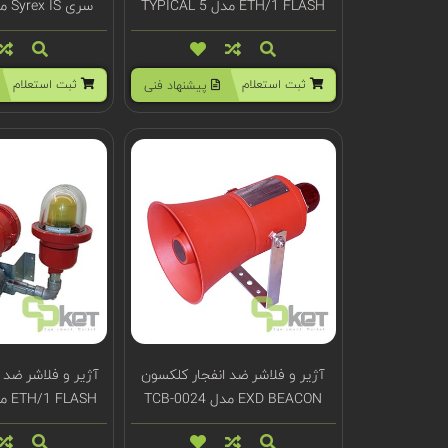
ETH/1 FLASH مدل TYPICAL 5
سری Syrex IS مدل TCA-0038
ثبت استعلام
ثبت استعلام
پیشنهاد فنی
آژیر و فلاشر ضد انفجار کلکسون
آژیر و فلاشر ضد 
EXD BEACON مدل TCB-0024
ETH/1 FLASH مدل TYPICAL 4