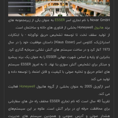
Novar GmbH با نام تجاری اسر
ESSER
به عنوان یکی از زیرمجموعه های
برند
هانیول
Honeywell بخشی از فناوری های خانه و ساختمان است.
از تولید سقف تخت تا توسعه تشخیص حریق نوآورانه - با ابتکارات
استراتژیک، کلاوس اسر (Klaus Esser) داستان موفقیت خود را در سال
1973 آغاز کرد و در ساخت سیستم های آتش نشانی سرمایه گذاری کرد.
بنابراین او پایه و اساس شهرت جهانی ESSER را به عنوان یک برند پیشرو
و مبتکر برای تشخیص آتش سوزی بنا نهاد. تا به امروز ESSER سیستم
های اعلام حریق و تخلیه صوتی با کیفیت و قابل اعتماد را توسعه داده و
تولید می کند
اسر ازآوریل 2005 به عنوان بخشی از گروه هانیول
Honeywell
فعالیت
می کند.
تقریباً 40 سال است که نام تجاری ESSER مخفف راه حل های سفارشی
برای محافظت حرفه ای در برابر آتش است. علاوه بر این سیستم‌های
هشدار صوتی و آدرس عمومی و همچنین سیستم ‌های مدیریت