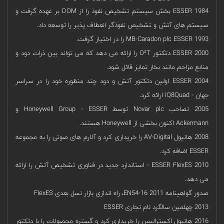
1984 ESSER بخش سیستم تشخیص نفوذ را از DOM بر عهده گرفت و
سیستم های آتش و تشخیص نفوذگر انعطاف پذیر را توسعه داد.
1993 MB-Caradon plc ESSER را در اختیار گرفت.
2000 ESSER دتکتور O²T را ارائه می دهد که می تواند بین ذرات دود و
منابع مزاحم مانند بخار تمایز قائل شود.
2004 ESSER اولین دتکتور آتش و دود چند منظوره خود را در سراسر
جهان - IQ8Quad ارائه کرد.
2005 تصاحب Novar plc توسط Honeywell Group - ESSER و
Ackermann اکنون بخشی از Honeywell هستند.
2008 هانیول AV-Digital را خریداری کرد و آلارم های صوتی را به مجموعه
ESSER اضافه کرد.
2010 ESSER FlexES - استاندارد جدید در فناوری تشخیص آتش را ارائه
می دهد.
صدور گواهینامه EN54-16 2011، راه اندازی بازار نسل بعدی FlexES
2013 چهلمین سالگرد نام تجاری ESSER
2016 هانیول اکسترالیس را خریداری کرد و گستره محصولات را با دتکتور