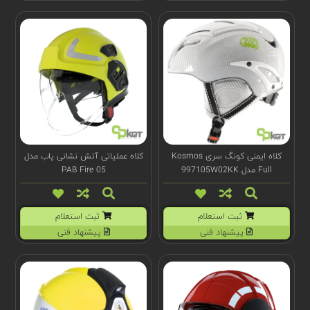
کلاه ایمنی کونگ سری Kosmos
کلاه عملیاتی آتش نشانی پاب مدل
Full مدل 997105W02KK
PAB Fire 05
ثبت استعلام
ثبت استعلام
پیشنهاد فنی
پیشنهاد فنی