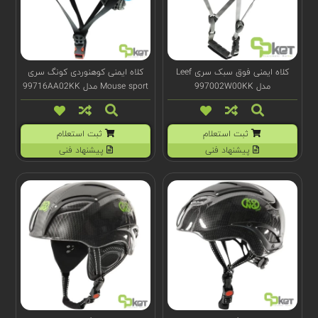
کلاه ایمنی فوق سبک سری Leef
کلاه ایمنی کوهنوردی کونگ سری
مدل 997002W00KK
Mouse sport مدل 99716AA02KK
ثبت استعلام
ثبت استعلام
پیشنهاد فنی
پیشنهاد فنی