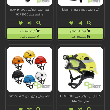
کلاه ایمنی بولارد مدل Magma
کلاه ایمنی یووکس uvex pheos
alpine مدل 9773050
ثبت استعلام
ثبت استعلام
پیشنهاد فنی
پیشنهاد فنی
کلاه ایمنی دراگر سری HPS 3500
کلاه ایمنی پتزل مدل Vintex Vent
مدل R62657