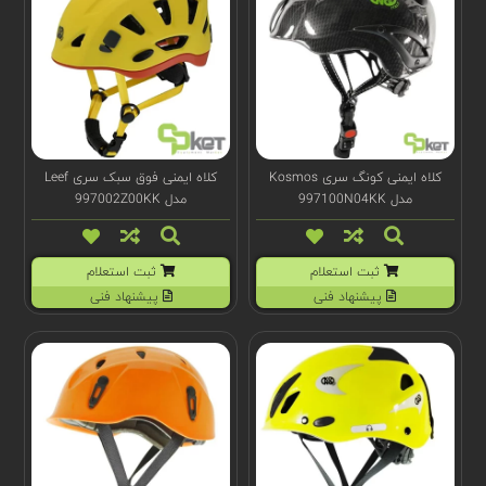
کلاه ایمنی کونگ سری Kosmos
کلاه ایمنی فوق سبک سری Leef
مدل 997100N04KK
مدل 997002Z00KK
ثبت استعلام
ثبت استعلام
پیشنهاد فنی
پیشنهاد فنی