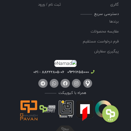
گالری
ثبت نام / ورود
دسترسی سریع
برندها
مقایسه محصولات
فرم درخواست مستقیم
پیگیری سفارش
88222805-06 - 021
09361255000
همراه با کیوپیکت