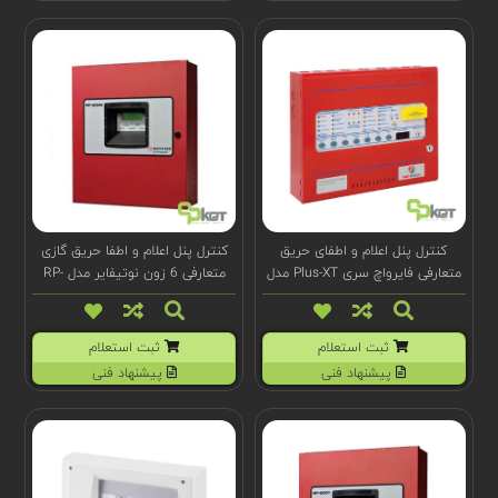
کنترل پنل اعلام و اطفای حریق
کنترل پنل اعلام و اطفا حریق گازی
متعارفی فایرواچ سری Plus-XT مدل
متعارفی 6 زون نوتیفایر مدل RP-
2002
FW1810-43
ثبت استعلام
ثبت استعلام
پیشنهاد فنی
پیشنهاد فنی