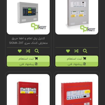
کنترل پنل اعلام و اطفا حریق
متعارفی کنتک سری SIGMA ZXT
مدل K195311XM3
ثبت استعلام
ثبت استعلام
پیشنهاد فنی
پیشنهاد فنی