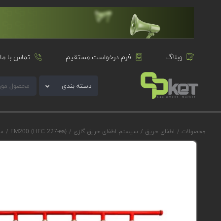
وبلاگ
فرم درخواست مستقیم
تماس با ما
دسته بندی
محصولات
/
اطفای حریق
/
سیستم اطفای حریق گازی
/
FM200 (HFC 227-ea)
/
سی