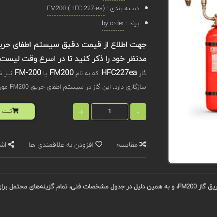
دسته بندی :
FM200 (HFC 227-ea)
برند :
by order
مدنظر خود را ذکر کنید تا در اسرع وقت لیست 
FM-200
FM200
HFC227ea
گاز
که به نام
یا
نیز 
سازگاری دارد. این گاز در سیستم اطفای حریق FM200 مورد استفاده قرار می گیرد.
+
-
ثبت ا
مقایسه
افزودن به علاقمندی ها
اشت
ات ذکر شده‌اند.