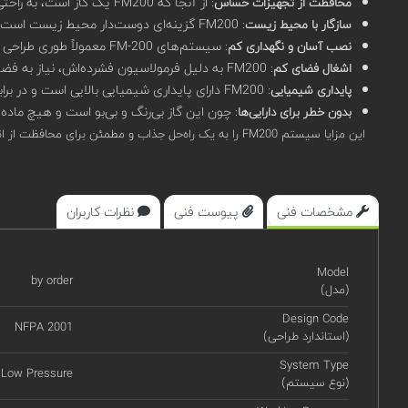
: از آنجا که FM200 یک گاز است، به راحتی در بین تجهیزات الکترونیکی نفوذ می‌کند و آنها را بدون آسیب رساندن به قطعات حساس خنک می‌کند.
محافظت از تجهیزات حساس
: FM200 گزینه‌ای دوست‌دار محیط زیست است زیرا به لایه اوزون آسیب نمی‌رساند و دارای پتانسیل گرمایش کمتری نسبت به سایر گازهای هیدروفلوئوروکربن است.
سازگار با محیط زیست
: سیستم‌های FM-200 معمولاً طوری طراحی شده‌اند که نصب و نگهداری آنها آسان باشد، با توجه به اینکه نیاز به فضای کمتری برای نصب دارند و تعمیر و نگهداری آنها نسبتاً ساده است.
نصب آسان و نگهداری کم
: FM200 به دلیل فرمولاسیون فشرده‌اش، نیاز به فضای نگهداری کمتری دارد، که این امر باعث می‌شود برای مکان‌هایی با فضای محدود مناسب باشد.
اشغال فضای کم
: FM200 دارای پایداری شیمیایی بالایی است و در برابر شرایط محیطی مختلف مانند دما و رطوبت مقاوم است.
پایداری شیمیایی
: چون این گاز بی‌رنگ و بی‌بو است و هیچ ماده
بدون خطر برای دارایی‌ها
این مزایا سیستم FM200 را به یک راه‌حل جذاب و مطمئن برای محافظت از انواع مختلفی از اماکن و تجهیزات در برابر خطر آتش‌سوزی تبدیل کرده است.
مشخصات فنی
پیوست فنی
نظرات کاربران
Model
by order
(مدل)
Design Code
NFPA 2001
(استاندارد طراحی)
System Type
 Low Pressure
(نوع سیستم)