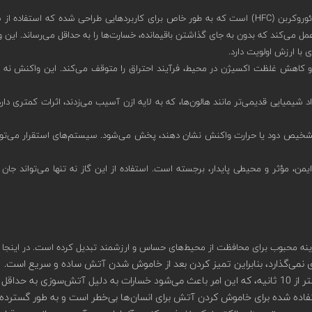
FM200، که با نام شیمیایی HFC-227ea شناخته می‌شود، یک گاز هیدروفلوئوروکربن (HFC) است که به طور خ
مل می‌کند که بدون به جای گذاشتن باقیمانده، خسارت‌ها را به حداقل می‌رساند. این ویژ
 با ارزش اولویت دارد.
 است که با کاهش دما و کاهش غلظت اکسیژن در محیط، فرآیند احتراق را متوقف می‌کند. ای
رت تشخیص دود یا حرارت واکنش نشان دهند، پخش می‌شود. سیستم‌های استقرار می‌تو
 از آتش، نقش FM200 به عنوان یک راه‌حل ایمن، مؤثر و محیطی پایدار، برجسته است. استفاده از این گاز نه