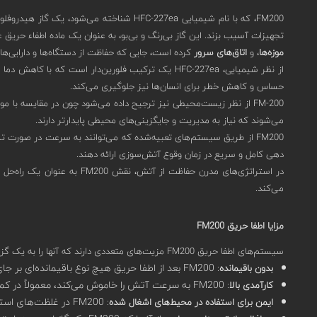
تجهیزات آسیب بزند. این گاز بی‌رنگ و بی‌بو، به عنوان یک ماده اطفاء حریق ع
موزه‌ها
، و
اتاق‌های سرور
کرده است، جایی که حفاظت از دستگاه‌ها و دارایی‌های
از نظر شیمیایی، HFC-227ea یک ترکیب فلورین‌دار
حساس و کاهش خطر برای انسان‌ها نیز جلوگیری می‌کند.
می‌شوند که نیاز به مدیریت و جایگزینی‌های محیطی پایدارتر دارند.
FM200 از طریق سیستم‌های تعبیه‌شده که می‌توانند به سرعت در صو
دهی کامل و سریع در زمان وقوع آتش‌سوزی ارائه دهند.
در استراتژی‌های مدرن حفاظت
می‌کند.
مزایا اطفا حریق FM200
سیستم‌های اطفا حریق FM200 مزیت‌های متعددی دارند که آنها را به یک گزینه محبوب برای محافظت از محیط‌های حساس و ارزشمند تبدیل کرده است. در اینجا لیستی از برخی از مزایای استفاده از این سیستم‌ها آورده شده است:
: FM200 بعد از اطفا حریق هیچ نوع باقیمانده‌ای بر جای نمی‌گذارد، بنابراین تمیز کردن بعد از خاموش شدن آتش ساده و سریع است.
بدون باقیمانده
: FM200 به سرعت آتش را خاموش می‌کند، معمولاً در کمتر از 10 ثانیه، که این امر باعث می‌شود خسارات به دلیل آتش‌سوزی به حداقل برسد.
کارآمدی بالا
: FM200 در غلظت‌های استفاده شده برای خاموش کردن آتش برای انسان‌ها بی‌خطر است و به طور گسترده‌ای در مکان‌هایی که افراد حضور دارند استفاده می‌شود.
ایمن برای استفاده در محیط‌های اشغال شده