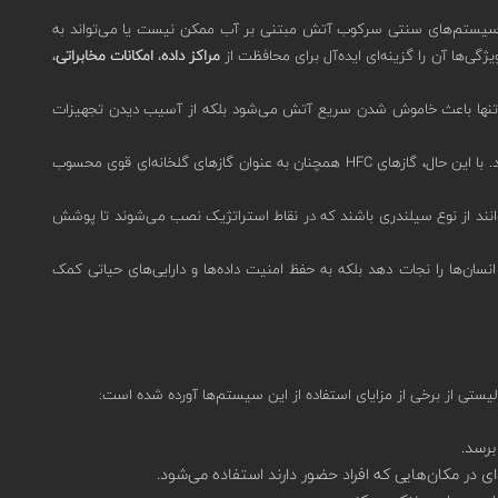
اص برای کاربردهایی طراحی شده که استفاده از سیستم‌های سنتی سرکوب آتش مبتنی بر آب ممکن نیست یا می‌تواند به
گی‌ها آن را گزینه‌ای ایده‌آل برای محافظت از
مراکز داده
،
امکانات مخابراتی
،
ن واکنش نه تنها باعث خاموش شدن سریع آتش می‌شود بلکه از آسیب دیدن تجهیزات
FM-200 از نظر زیست‌محیطی نیز ترجیح داده می‌شود چون در مقایسه با مواد شیمیایی قدیمی‌تر مانند هالون‌ها، که به لایه ازن آسیب می‌زدند، اثرات کمتری دارد. با این حال، گازهای HFC همچنان به عنوان گازهای گلخانه‌ای قوی محسوب
انند از نوع سیلندری باشند که در نقاط استراتژیک نصب می‌شوند تا پوشش
 تنها می‌تواند جان انسان‌ها را نجات دهد بلکه به حفظ امنیت داده‌ها و دارایی‌های حیاتی کمک