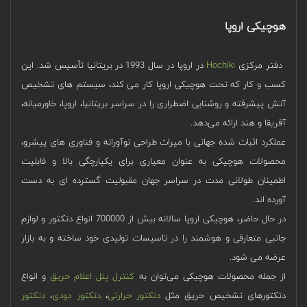
هوچیکی اروپا
دفتر مرکزی
Hochiki
در اروپا در سال 1993 در بریتانیا تأسیس شد. این
کسب و کار که تحت هوچیکی اروپا کار می کند، سیستم‌ های تشخیص
آتش پیشرفته و روشنایی اضطراری را در سراسر بریتانیا، اروپا، خاورمیانه،
آفریقا و هند ارائه می‌دهد.
عملکرد اثبات شده جهانی با میراث طراحی نوآورانه و فناوری های پیشرو،
محصولات هوچیکی به عنوان معیاری برای یکپارچگی بالا و قابلیت
اطمینان طولانی مدت در سراسر جهان مقبولیت گسترده ای به دست
آورده اند.
در حال حاضر، هوچیکی اروپا سالانه بیش از 700000 انواع دتکتور و لوازم
جانبی متعارفی و هوشمند را در تاسیسات تولیدی خود ساخته و به بازار
عرضه می‌ شود.
از جمله محصولات هوچیکی می‌توان به
کنترل پنل اعلام حریق
و انواع
دتکتورهای تشخیص حریق مثل
دتکتور حرارتی
،
دتکتور دودی
،
دتکتور