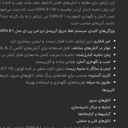
آن، زمان تخلیه کندتر آن در مقایسه با DSPA 8-1-60 است که باعث می‌شود در طول زمان فشار کمتری ایجاد شود و برای استفاده در فضاهایی که به تغییرات فشار حساس هستند، مناسب باشد.
نصب آسان و نگهداری کم‌هزینه DSPA 8-1 
باشند، گزینه‌ای مناسب است.
ویژگی‌های کلیدی سیستم اطفا حریق آیروسل دی اس پی ای مدل 1-DSPA 8:
این ژنراتور تحت فشار نیست و ایمنی بیشتری دارد.
غیر فشاری:
قابل استفاده برای آتش‌های کلاس A، B، C و F.
موثر در آتش‌های مختلف:
تخلیه با سرعت کمتر به معنای فشار کمتر در
زمان تخلیه کنترل‌شده:
طراحی ساده و کاربرپسند.
نصب و نگهداری آسان:
بدون اثرات منفی بر لایه اوزون (O.D.P.=0) و بدون پتانسیل گرمایش جهانی (G.W.P.=0).
ایمن و سازگار با محیط زیست:
مناسب برای فضاهای بزرگ مانند اتاق‌های سرور، انبارها
کاربرد گسترده:
هزینه‌های نگهداری و استفاده بهینه.
مقرون به صرفه:
کاربردها:
اتاق‌های سرور
انبارها و مراکز ذخیره‌سازی
آرشیوها و کتابخانه‌ها
اتاق‌های فنی و صنعتی
سیستم اطفا حریق آیروسل
دی اس پی ای
مدل 1-DSPA 8 با طراحی دقیق و عملکرد مطمئن خود، یکی از بهترین انتخاب‌ها برای سیستم‌های اطفاء حریق در محیط‌های مختلف محسوب می‌شود. جهت خرید و یا استعلام به سایت