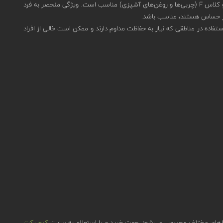
این ژنراتور برای مقابله با آتش‌های کلاس A (مواد جامد مانند چوب و کاغذ)، کلاس B (مایعات قابل اشتعال مانند روغن‌ها و بنزین)، کلاس C (گازهای قابل اشتعال) و کلاس F (چربی‌ها و روغن‌های آشپزی) مناسب است. ویژگی منحصر به فرد
 ژنراتور برای استفاده در مناطقی که نیاز به حفاظت مداوم دارند و ممکن است خالی از افراد
کیوپیکت