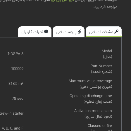
مراجعه فرمایید.
مشخصات فنی
پیوست فنی
نظرات کاربران
Model
1-DSPA 8
(مدل)
Part Number
100009
(شماره قطعه)
Maximum value coverage
31,65 m³
(میزان پوشش دهی)
Operating discharge time
78 sec
(مدت زمان تخلیه)
Activation mechanism
rew-in starter
(نحوه فعال سازی)
Classes of fire
A, B, C, and F