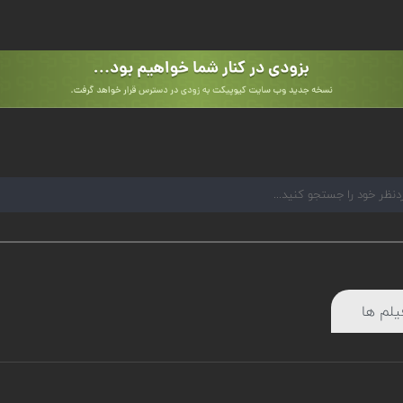
یلم ها