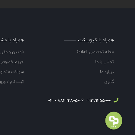
Oggioni
اوجیونی
Apollo
آپولو
Syncoln
سینکلن
Hochiki
هوچیکی
همراه با کیوپیکت
همراه با مشت
Notifier
نوتیفایر
مجله تخصصی Qpket
قوانین و مقرر
Teletek
تله تک
تماس با ما
حریم خصوصی
Kentec
کنتک
درباره ما
سوالات متداو
گالری
ثبت نام / ورو
C-tec
سی تک
Esser
اسر
88222805-06 - 021
09361255000
EST
ای اس تی
Klaxon
کلکسون
Vimpex
ویمپکس