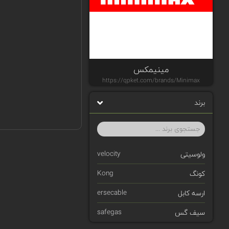
مینیمکس
https://qpket.com/brands/Minimax
برند
velocity
ولوسیتی
Kong
کونگ
ersecable
ارسه کابل
safegas
سیف گس