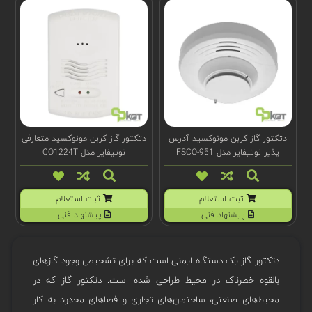
دتکتور گاز کربن مونوکسید آدرس
دتکتور گاز کربن مونوکسید متعارفی
پذیر نوتیفایر مدل FSCO-951
نوتیفایر مدل CO1224T
ثبت استعلام
ثبت استعلام
پیشنهاد فنی
پیشنهاد فنی
دتکتور گاز یک دستگاه ایمنی است که برای تشخیص وجود گازهای
بالقوه خطرناک در محیط طراحی شده است. دتکتور گاز که در
محیط‌های صنعتی، ساختمان‌های تجاری و فضاهای محدود به کار