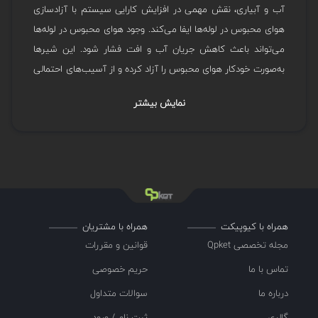
آب و آبیاری، نقش مهمی در افزایش کارایی سیستم با آزادسازی
هوای محبوس در لوله‌ها ایفا می‌کند. وجود هوای محبوس در لوله‌ها
می‌تواند باعث کاهش جریان آب و افت فشار شود. این شیرها
به‌صورت خودکار هوای محبوس را آزاد کرده و از آسیب‌های احتمالی
به سیستم جلوگیری می‌کنند. همچنین، هنگام تخلیه لوله‌ها، شیر
نمایش بیشتر
تخلیه هوا به جلوگیری از ایجاد خلأ کمک کرده و از بروز مشکلاتی
ضربه قوچ
مانند
جلوگیری می‌کند. طراحی این شیرها به گونه‌ای
است که ورود و خروج هوا را به صورت کنترل‌شده مدیریت می‌کنند
تا از آسیب به لوله‌ها و سیستم اطفا جلوگیری شود.
همراه با کیوپیکت
همراه با مشتریان
مجله تخصصی Qpket
قوانین و مقررات
تماس با ما
حریم خصوصی
درباره ما
سوالات متداول
گالری
ثبت نام / ورود