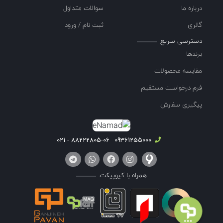
درباره ما
سوالات متداول
گالری
ثبت نام / ورود
دسترسی سریع
برندها
مقایسه محصولات
فرم درخواست مستقیم
پیگیری سفارش
88222805-06 - 021
09361255000
همراه با کیوپیکت