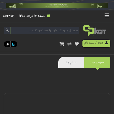
جمعه 16 مرداد 1405
۰۵:۲۶:۰۴
ورود
/
ثبت نام
معرفی برند
فیلم ها