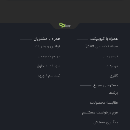
یکی از مزایای کلیدی دتکتورهای حرارتی خطی سیستم F&G توانایی
آنها در پوشش موثر مناطق بزرگ است. برخلاف دتکتورهای نقطه‌ای
که مکان‌های خاص را نظارت می‌کنند، دتکتورهای حرارتی خطی
می‌توانند فواصل قابل توجهی مانند تسمه‌های نقاله، سینی‌های
همراه با کیوپیکت
همراه با مشتریان
کابل، خطوط لوله و مناطق با سقف بلند را پوشش دهند. این پوشش
مجله تخصصی Qpket
قوانین و مقررات
گسترده نظارت جامع بر زیرساخت های حیاتی، کاهش نقاط کور و
افزایش ایمنی کلی تأسیسات را تضمین می کند.
تماس با ما
حریم خصوصی
علاوه بر این، دتکتورهای حرارتی خطی سیستم F&G برای مقاومت
درباره ما
سوالات متداول
در برابر شرایط سخت محیطی رایج در محیط‌های صنعتی مهندسی
گالری
ثبت نام / ورود
شده‌اند. آنها در برابر خوردگی، رطوبت، گرد و غبار و ارتعاشات مقاوم
دسترسی سریع
هستند و عملکرد قابل اعتماد را حتی در محیط های عملیاتی چالش
برندها
برانگیز تضمین می کنند. علاوه بر این، این دتکتورها اغلب برای
مقایسه محصولات
عملکرد در اتمسفرهای انفجاری طراحی می شوند که استانداردهای
ایمنی سختگیرانه و الزامات قانونی قابل اعمال در مکان های خطرناک
فرم درخواست مستقیم
را رعایت می کنند.
پیگیری سفارش
کاربردهای دتکتورهای حرارتی خطی سیستم F&G متنوع است و