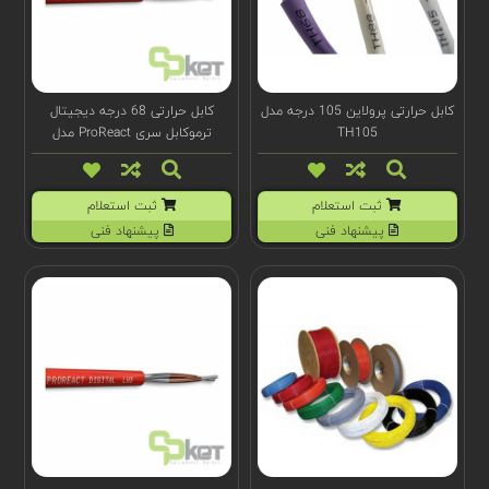
کابل حرارتی پرولاین 105 درجه مدل
کابل حرارتی 68 درجه دیجیتال
TH105
ترموکابل سری ProReact مدل
F1070
ثبت استعلام
ثبت استعلام
پیشنهاد فنی
پیشنهاد فنی