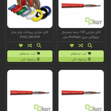
کابل حرارتی 105 درجه دیجیتال
کابل حرارتی پروتکت وایر مدل
ترموکابل سری ProReact مدل
PHSC-280-EPR
F1081
ثبت استعلام
ثبت استعلام
پیشنهاد فنی
پیشنهاد فنی