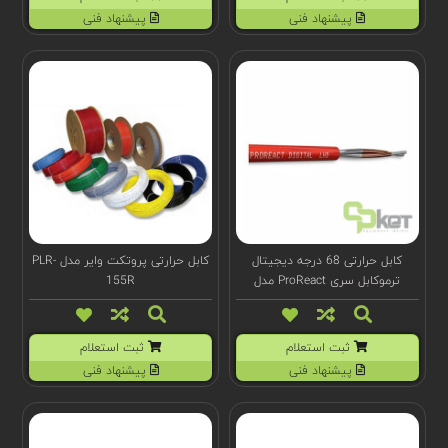
پیشنهاد فنی
پیشنهاد فنی
کابل حرارتی 68 درجه دیجیتال
کابل حرارتی پروتکت وایر مدل PLR-
ترموکابل سری ProReact مدل
155R
F1074
ثبت استعلام
ثبت استعلام
پیشنهاد فنی
پیشنهاد فنی