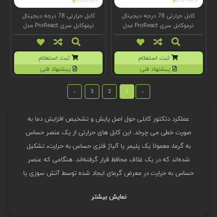
کابل حرارتی 78 درجه دیجیتال
کابل حرارتی 78 درجه دیجیتال
ترموکابل سری ProReact مدل
ترموکابل سری ProReact مدل
F1071
F1079
ثبت استعلام
ثبت استعلام
پیشنهاد فنی
پیشنهاد فنی
›
3
2
1
‹
عملکرد دتکتور کابلی حول اصل پایش و تشخیص افزایش دما به
صورت خطی می چرخد. این کابل های حرارتی از یک عنصر حساس
به گرما، معمولا یک پلیمر یا آلیاژ فلزی حساس به حرارت، تشکیل
شده‌اند که در یک غلاف محافظ قرار گرفته‌اند. هنگامی که عنصر
حساس به حرارت در معرض گرمای ایجاد شده توسط آتش سوزی یا
افزایش دما به دلیل نشت گاز قرار می گیرد، دچار تغییرات فیزیکی
نمایش بیشتر
مانند انبساط یا تغییر مقاومت الکتریکی می شود که باعث ایجاد
یک سیگنال هشدار می شود.