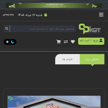
شنبه 17 مرداد 1405
۰۳:۴۶:۴۷
ورود
/
ثبت نام
معرفی برند
فیلم ها