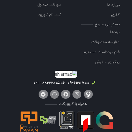
درباره ما
سوالات متداول
گالری
ثبت نام / ورود
دسترسی سریع
برندها
مقایسه محصولات
فرم درخواست مستقیم
پیگیری سفارش
88222805-06 - 021
09361255000
همراه با کیوپیکت