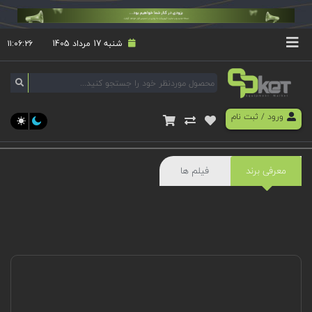
شنبه 17 مرداد 1405
۱۱:۰۶:۲۷
ورود
/
ثبت نام
معرفی برند
فیلم ها