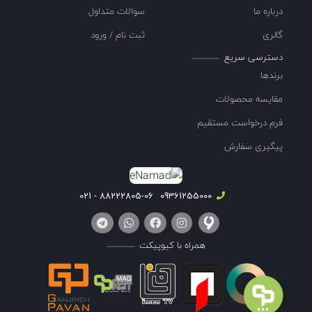
درباره ما
سوالات متداول
گالری
ثبت نام / ورود
دسترسی سریع
برندها
مقایسه محصولات
فرم درخواست مستقیم
پیگیری سفارش
88222805-06 - 021
09361255000
همراه با کیوپیکت