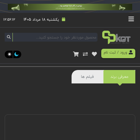
یکشنبه 18 مرداد 1405
۱۲:۵۶:۱۳
ورود
/
ثبت نام
معرفی برند
فیلم ها