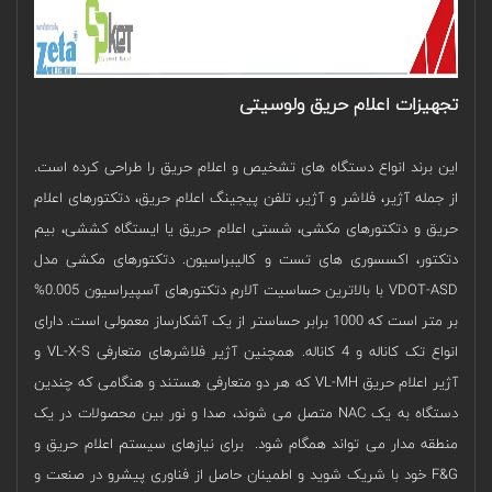
تجهیزات اعلام حریق ولوسیتی
این برند انواع دستگاه های تشخیص و اعلام حریق را طراحی کرده است.
از جمله آژیر، فلاشر و آژیر، تلفن پیجینگ اعلام حریق، دتکتورهای اعلام
حریق و دتکتورهای مکشی، شستی اعلام حریق یا ایستگاه کششی، بیم
دتکتور، اکسسوری های تست و کالیبراسیون. دتکتورهای مکشی مدل
VDOT-ASD با بالاترین حساسیت آلارم دتکتورهای آسپیراسیون 0.005%
بر متر است که 1000 برابر حساستر از یک آشکارساز معمولی است. دارای
انواع تک کاناله و 4 کاناله. همچنین آژیر فلاشرهای متعارفی VL-X-S و
آژیر اعلام حریق VL-MH که هر دو متعارفی هستند و هنگامی که چندین
دستگاه به یک NAC متصل می شوند، صدا و نور بین محصولات در یک
منطقه مدار می تواند همگام شود. برای نیازهای سیستم اعلام حریق و
F&G خود با شریک شوید و اطمینان حاصل از فناوری پیشرو در صنعت و