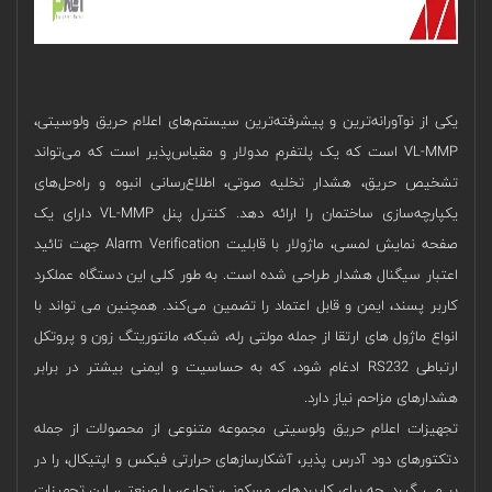
یکی از نوآورانه‌ترین و پیشرفته‌ترین سیستم‌های اعلام حریق ولوسیتی،
VL-MMP است که یک پلتفرم مدولار و مقیاس‌پذیر است که می‌تواند
تشخیص حریق، هشدار تخلیه صوتی، اطلاع‌رسانی انبوه و راه‌حل‌های
یکپارچه‌سازی ساختمان را ارائه دهد. کنترل پنل VL-MMP دارای یک
صفحه نمایش لمسی، ماژولار با قابلیت Alarm Verification جهت تائید
اعتبار سیگنال هشدار طراحی شده است. به طور کلی این دستگاه عملکرد
کاربر پسند، ایمن و قابل اعتماد را تضمین می‌کند. همچنین می تواند با
انواع ماژول های ارتقا از جمله مولتی رله، شبکه، مانتوریتگ زون و پروتکل
ارتباطی RS232 ادغام شود، که به حساسیت و ایمنی بیشتر در برابر
هشدارهای مزاحم نیاز دارد.
تجهیزات اعلام حریق ولوسیتی مجموعه متنوعی از محصولات از جمله
دتکتورهای دود آدرس پذیر، آشکارسازهای حرارتی فیکس و اپتیکال، را در
بر می گیرد. چه برای کاربردهای مسکونی، تجاری، یا صنعتی، این تجهیزات