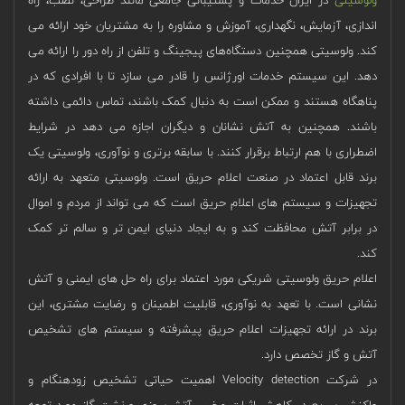
اندازی، آزمایش، نگهداری، آموزش و مشاوره را به مشتریان خود ارائه می
کند. ولوسیتی همچنین دستگاه‌های پیجینگ و تلفن از راه دور را ارائه می
دهد. این سیستم خدمات اورژانس را قادر می سازد تا با افرادی که در
پناهگاه هستند و ممکن است به دنبال کمک باشند، تماس دائمی داشته
باشند. همچنین به آتش نشانان و دیگران اجازه می دهد در شرایط
اضطراری با هم ارتباط برقرار کنند. با سابقه برتری و نوآوری، ولوسیتی یک
برند قابل اعتماد در صنعت اعلام حریق است. ولوسیتی متعهد به ارائه
تجهیزات و سیستم های اعلام حریق است که می تواند از مردم و اموال
در برابر آتش محافظت کند و به ایجاد دنیای ایمن تر و سالم تر کمک
کند.
اعلام حریق ولوسیتی شریکی مورد اعتماد برای راه حل های ایمنی و آتش
نشانی است. با تعهد به نوآوری، قابلیت اطمینان و رضایت مشتری، این
برند در ارائه تجهیزات اعلام حریق پیشرفته و سیستم های تشخیص
آتش و گاز تخصص دارد.
در شرکت Velocity detection اهمیت حیاتی تشخیص زودهنگام و
واکنش سریع در کاهش اثرات مخرب آتش‌سوزی و نشت گاز مورد توجه