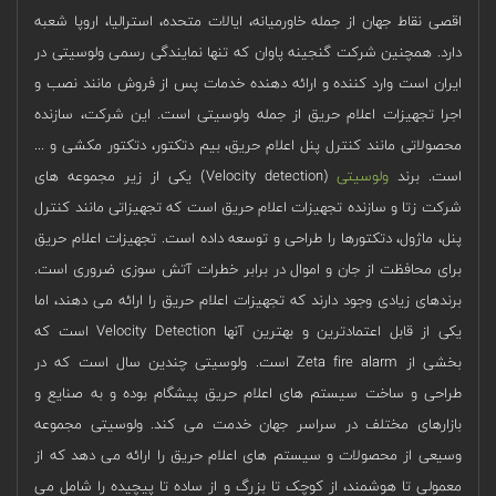
اقصی نقاط جهان از جمله خاورمیانه، ایالات متحده، استرالیا، اروپا شعبه
دارد. همچنین شرکت گنجینه پاوان که تنها نمایندگی رسمی ولوسیتی در
ایران است وارد کننده و ارائه دهنده خدمات پس از فروش مانند نصب و
اجرا تجهیزات اعلام حریق از جمله ولوسیتی است. این شرکت، سازنده
محصولاتی مانند کنترل پنل اعلام حریق، بیم دتکتور، دتکتور مکشی و ...
است. برند
ولوسیتی
(Velocity detection) یکی از زیر مجموعه های
شرکت زتا و سازنده تجهیزات اعلام حریق است که تجهیزاتی مانند کنترل
پنل، ماژول، دتکتورها را طراحی و توسعه داده است. تجهیزات اعلام حریق
برای محافظت از جان و اموال در برابر خطرات آتش سوزی ضروری است.
برندهای زیادی وجود دارند که تجهیزات اعلام حریق را ارائه می دهند، اما
یکی از قابل اعتمادترین و بهترین آنها Velocity Detection است که
بخشی از Zeta fire alarm است. ولوسیتی چندین سال است که در
طراحی و ساخت سیستم های اعلام حریق پیشگام بوده و به صنایع و
بازارهای مختلف در سراسر جهان خدمت می کند. ولوسیتی مجموعه
وسیعی از محصولات و سیستم های اعلام حریق را ارائه می دهد که از
معمولی تا هوشمند، از کوچک تا بزرگ و از ساده تا پیچیده را شامل می