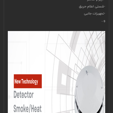
-شستی اعلام حریق
-تجهیزات جانبی
و...