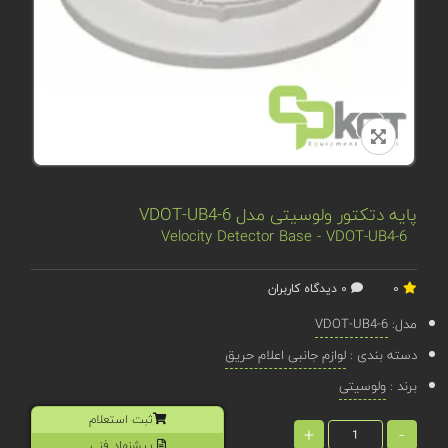
پایه دتکتور ولوسیتی مدل VDOT-UB4-6
Velocity Detector Base - VDOT-UB4-6
0
0 دیدگاه کاربران
مدل:
VDOT-UB4-6
دسته بندی :
لوازم جانبی اعلام حریق
برند :
ولوسیتی
ثبت استعلام
+
-
پیشنهاد فنی