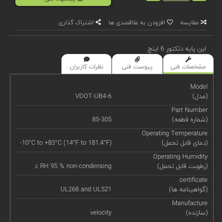
مقایسه
افزودن به علاقمندی ها
اشتراک گذاری
این پایه دتکتور 6 اینچ
مشخصات فنی
پیوست فنی
نظرات کاربران
Model
(مدل)
VDOT-UB4-6
Part Number
(شماره قطعه)
85-305
Operating Temperature
(دمای قابل تحمل)
-10°C to +83°C (14°F to 181.4°F)
Operating Humidity
(رطوبت قابل تحمل)
≤ RH 95 % non-condensing
certificate
(گواهینامه ها)
UL268 and UL521
Manufacture
(سازنده)
velocity