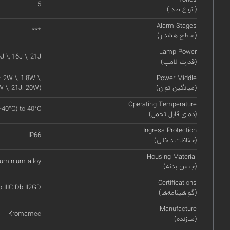
5
(انواع صدا)
Alarm Stages
***
(سطح هشدار)
Lamp Power
J \, 16J \, 21J
(قدرت لامپ)
 2W \, 1.8W \,
Power Middle
(میانگین توان)
W \, 21J: 20W)
Operating Temperature
(-40°C) to 40°C
(دمای قابل تحمل)
Ingress Protection
IP66
(حفاظت داخلی)
Housing Material
uminium alloy
(جنس بدنه)
Certifications
b IIIC Db II2GD
(گواهینامه‌ها)
Manufacture
Kromamec
(سازنده)