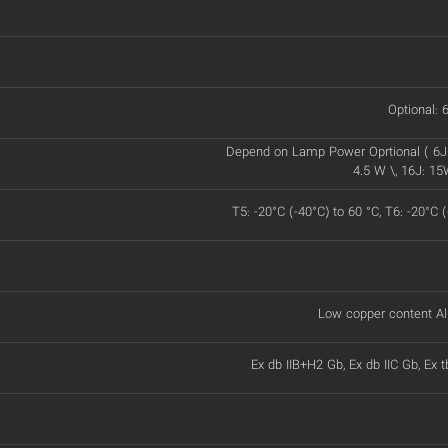
Optional: 6
Depend on Lamp Power Oprtional ( 6J:
4.5 W \, 16J: 15
T5: -20°C (-40°C) to 60 °C, T6: -20°C 
Low copper content Al
Ex db IIB+H2 Gb, Ex db IIC Gb, Ex t