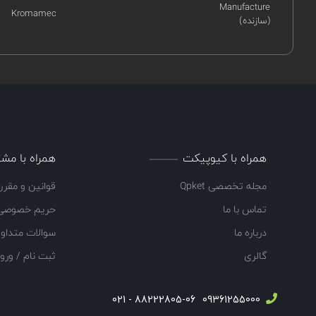
Manufacture
Kromamec
(سازنده)
همراه با کیوپیکت
همراه با مشت
مجله تخصصی Qpket
قوانین و مقرر
تماس با ما
حریم خصوصی
درباره ما
سوالات متداو
گالری
ثبت نام / ورو
88222805-06 - 021
09361255000