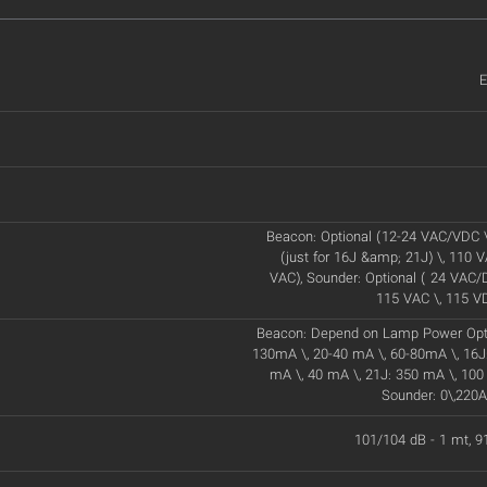
E
Beacon: Optional (12-24 VAC/VDC 
(just for 16J &amp; 21J) \, 110 
VAC), Sounder: Optional ( 24 VAC/D
115 VAC \, 115 V
Beacon: Depend on Lamp Power Optio
130mA \, 20-40 mA \, 60-80mA \, 16J
mA \, 40 mA \, 21J: 350 mA \, 100
Sounder: 0\,22
101/104 dB - 1 mt, 9