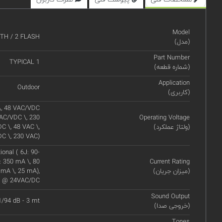
Model
TH / 2 FLASH
(مدل)
Part Number
TYPICAL 1
(شماره قطعه)
Application
Outdoor
(کاربری)
\, 48 VAC/VDC
VAC/VDC \, 230
Operating Voltage
(ولتاژ عملکرد)
C \, 48 VAC \,
DC \, 230 VAC)
nal ( 6J: 90-
: 350 mA \, 80
Current Rating
(میزان جریان)
 mA \, 25 mA),
0A @ 24VAC/DC
Sound Output
1/94 dB - 3 mt
(خروجی صدا)
Tones