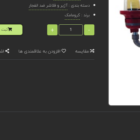
دسته بندی :
آژیر و فلاشر ضد انفجار
برند :
کرومامک
+
-
ثبت ا
مقایسه
افزودن به علاقمندی ها
اشت