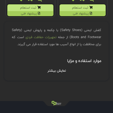
ثبت استعلام
ثبت استعلام
پیشنهاد فنی
پیشنهاد فنی
کفش ایمنی (Safety Shoes) یا چکمه و پاپوش ایمنی (Safety
Boots and Footwear) از جمله
تجهیزات حفاظت فردی
است که
برای محافظت پا از انواع آسیب ها مورد استفاده قرار می گیرند.
موارد استفاده و مزایا
نمایش بیشتر
کفش های ایمنی از آسیب دیدگی پا به دلیل سطح لغزنده، افتادن
یا غلتش اجسام سنگین، لبه های سوراخ کننده تیز، نقاط نیشگون،
ماشین های چرخشی، اجسام داغ، حلقه های طناب تحت کشش،
پارگی، برق، مواد شیمیایی یا حتی آب و هوای بد و غیره جلوگیری
می کند.
ایمنی شغلی و اداره بهداشت (OSHA) از کارفرمایان می خواهد که