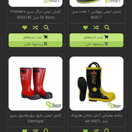
کفش ایمنی یووکس uvex 1 مدل
کفش ایمنی دراگر سری Fireman's
8545.7
SA Boots مدل SG03746
ثبت استعلام
ثبت استعلام
پیشنهاد فنی
پیشنهاد فنی
چکمه عملیاتی آتش نشانی هارویک
کفش ایمنی عایق برق هانیول سری
مدل Art.9687L
Electrigrip