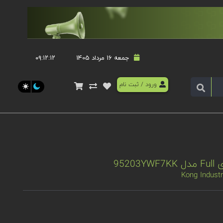
جمعه 16 مرداد 1405
۰۹:۱۲:۱۲
ورود
/
ثبت نام
952
Kong Industr