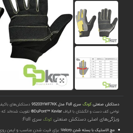
دستکش صنعتی
کونگ
سری Full مدل 95203YWF7KK
دستکش‌های باکیفیت
نواحی کف دست و انگشتان با الیاف
DuPont™ Kevlar®
تقویت شده‌اند که حف
ویژگی‌های اصلی دستکش صنعتی
سری Full:
کونگ
: برای فیت شدن مناسب و ایمن رو
مچ الاستیک با بسته شدن Velcro