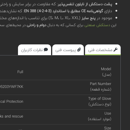
: که مقاومت در برابر سایش و راحتی ب
پشت دستکش از نایلون تنفس‌پذیر
دارای
: که نشان‌دهند
گواهی‌نامه CE مطابق با استاندارد EN 388 (4-2-4-3)
موجود در
(S، M، L، XL، XXL) برای تناسب با اندازه‌های مختلف دست.
پنج سایز
این
دستکش صنعتی
برای کسانی که به دنبال
دوام و راحتی
در محیط‌های سخت
مشخصات فنی
پیوست فنی
نظرات کاربران
Model
Full
(مدل)
Part Number
95203YWF7KK
(شماره قطعه)
Type of Glove
cal Protection
(نوع دستکش)
Use
ks and rescue
(موارد استفاده)
Size