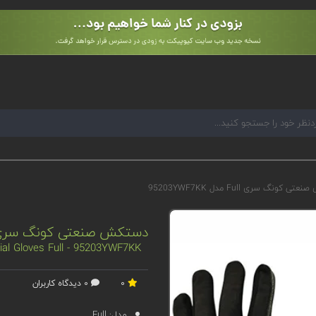
کونگ سری Full مدل 95203YWF7KK
دستکش صنعتی کونگ سری Full مدل 03YWF7KK
ial Gloves Full - 95203YWF7KK
0
0 دیدگاه کاربران
مدل:
Full