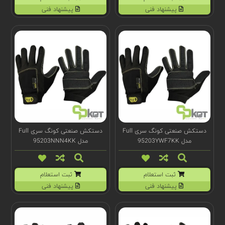
پیشنهاد فنی
پیشنهاد فنی
دستکش صنعتی کونگ سری Full
دستکش صنعتی کونگ سری Full
مدل 95203YWF7KK
مدل 95203NNN4KK
ثبت استعلام
ثبت استعلام
پیشنهاد فنی
پیشنهاد فنی