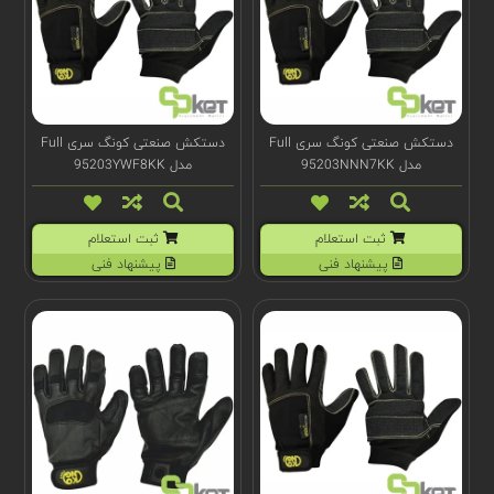
دستکش صنعتی کونگ سری Full
دستکش صنعتی کونگ سری Full
مدل 95203NNN7KK
مدل 95203YWF8KK
ثبت استعلام
ثبت استعلام
پیشنهاد فنی
پیشنهاد فنی