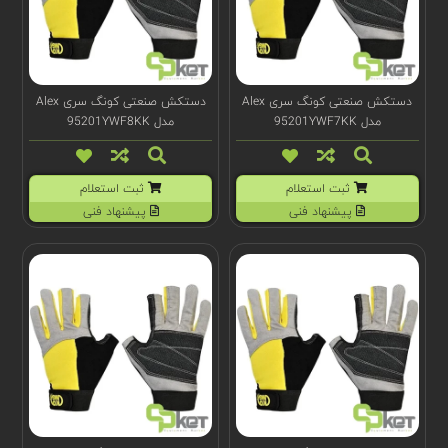
دستکش صنعتی کونگ سری Alex
دستکش صنعتی کونگ سری Alex
مدل 95201YWF7KK
مدل 95201YWF8KK
ثبت استعلام
ثبت استعلام
پیشنهاد فنی
پیشنهاد فنی