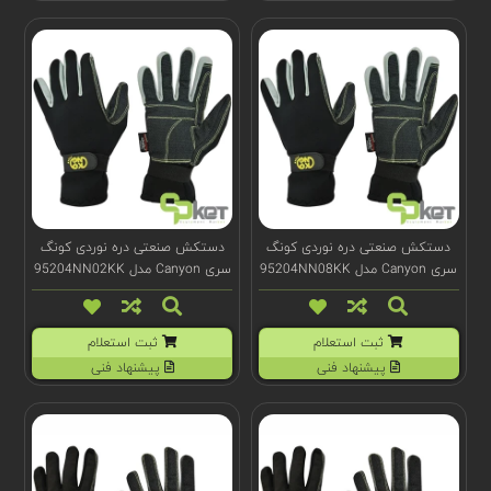
دستکش صنعتی دره نوردی کونگ
دستکش صنعتی دره نوردی کونگ
سری Canyon مدل 95204NN08KK
سری Canyon مدل 95204NN02KK
ثبت استعلام
ثبت استعلام
پیشنهاد فنی
پیشنهاد فنی