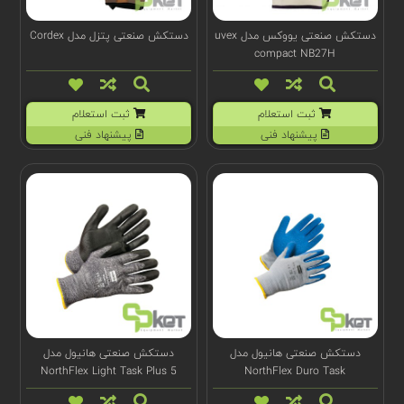
دستکش صنعتی یووکس مدل uvex
دستکش صنعتی پتزل مدل Cordex
compact NB27H
ثبت استعلام
ثبت استعلام
پیشنهاد فنی
پیشنهاد فنی
دستکش صنعتی هانیول مدل
دستکش صنعتی هانیول مدل
NorthFlex Light Task Plus 5
NorthFlex Duro Task