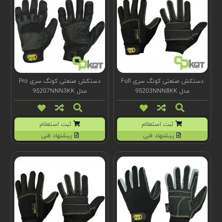
دستکش صنعتی کونگ سری Full
دستکش صنعتی کونگ سری Pro
مدل 95203NNN8KK
مدل 95207NNN3KK
ثبت استعلام
ثبت استعلام
پیشنهاد فنی
پیشنهاد فنی