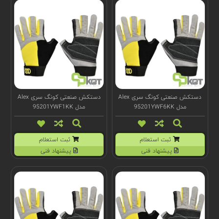
دستکش صنعتی کونگ سری Alex
دستکش صنعتی کونگ سری Alex
مدل 95201YWF6KK
مدل 95201YWF1KK
ثبت استعلام
ثبت استعلام
پیشنهاد فنی
پیشنهاد فنی