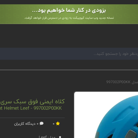
کلاه ایمنی فوق سبک سری Leef مدل 97002P00KK
ght Helmet Leef - 997002P00KK
0
0 دیدگاه کاربران
مدل:
Leef