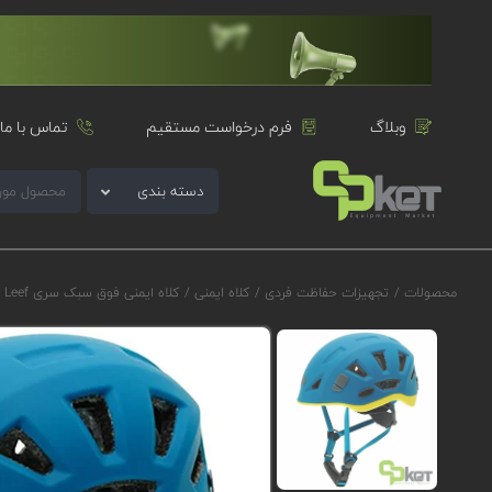
وبلاگ
فرم درخواست مستقیم
تماس با ما
دسته بندی
محصولات
/
تجهیزات حفاظت فردی
/
کلاه ایمنی
/
کلاه ایمنی فوق سبک سری Leef مدل 997002P00KK