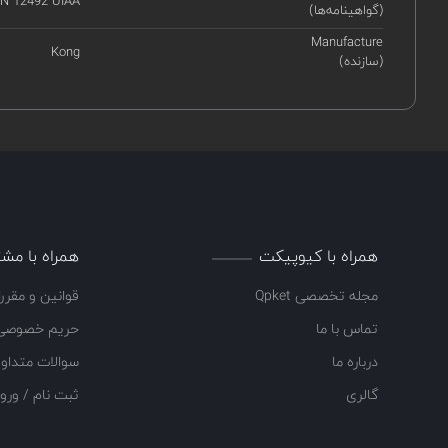
N 12492 UIAA
(گواهینامه‌ها)
Manufacture
Kong
(سازنده)
همراه با کیوپیکت
همراه با مشت
مجله تخصصی Qpket
قوانین و مقرر
تماس با ما
حریم خصوصی
درباره ما
سوالات متداو
گالری
ثبت نام / ورو