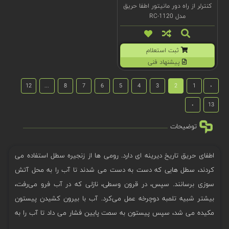
کنترلر از راه دور مانیتور اطفا حریق
مدل RC-1120
ثبت استعلام
پیشنهاد فنی
12
...
8
7
6
5
4
3
2
1
‹
›
13
توضیحات
اطفای حریق تاریخ دیرینه ای دارد. رومی ها از زنجیره سطل استفاده می
کردند، سطل هایی که دست به دست می شدند تا آب را به محل آتش
سوزی برسانند. سپس، در قرون وسطی، نازلی که در آب فرو می‌رفت،
بیشتر شبیه تلمبه دوچرخه عمل می‌کرد. آب با بیرون کشیدن پیستون
مکیده می ‌شد، سپس پیستون به سمت پایین فشار می ‌داد تا آب را به
روی آتش بپاشد. برای مقابله با آتش سوزی بزرگ لندن در سال 1666 از