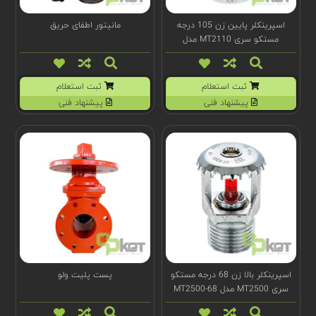
اسپرینکلر پایین زن 105 درجه
مانیتور اطفای حریق
مستکو سری MT2110 مدل
MT2110-105
ثبت استعلام
ثبت استعلام
پیشنهاد فنی
پیشنهاد فنی
اسپرینکلر بالا زن 68 درجه مستکو
پست پلیت ولو
سری MT2500 مدل MT2500-68