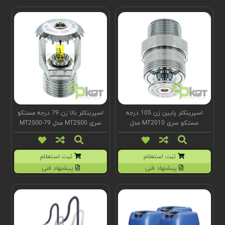
اسپرینکلر پایین زن 105 درجه
اسپرینکلر بالا زن 79 درجه مستکو
مستکو سری MT2010 مدل
سری MT2500 مدل MT2500-79
MT2010-105
ثبت استعلام
ثبت استعلام
پیشنهاد فنی
پیشنهاد فنی