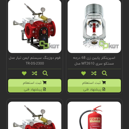
اسپرینکلر پایین زن 68 درجه
فوم دوزینگ سیستم ایمن تیار مدل
مستکو سری MT2610 مدل
TR-DS-2300
MT2610-68
ثبت استعلام
ثبت استعلام
پیشنهاد فنی
پیشنهاد فنی