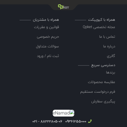
همراه با کیوپیکت
همراه با مشتریان
مجله تخصصی Qpket
قوانین و مقررات
تماس با ما
حریم خصوصی
درباره ما
سوالات متداول
گالری
ثبت نام / ورود
دسترسی سریع
برندها
مقایسه محصولات
فرم درخواست مستقیم
پیگیری سفارش
88222805-06 - 021
09361255000