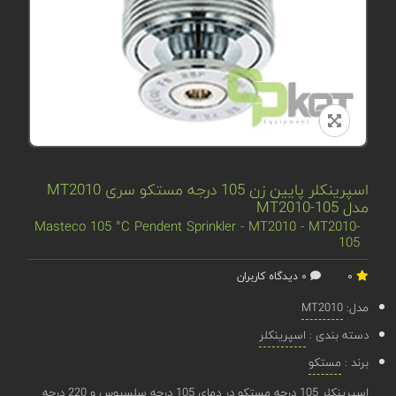
اسپرینکلر پایین زن 105 درجه مستکو سری MT2010
مدل MT2010-105
Masteco 105 °C Pendent Sprinkler - MT2010 - MT2010-
105
0
0 دیدگاه کاربران
مدل:
MT2010
دسته بندی :
اسپرینکلر
برند :
مستکو
اسپرینکلر 105 درجه مستکو در دمای 105 درجه سلسیوس و 220 درجه