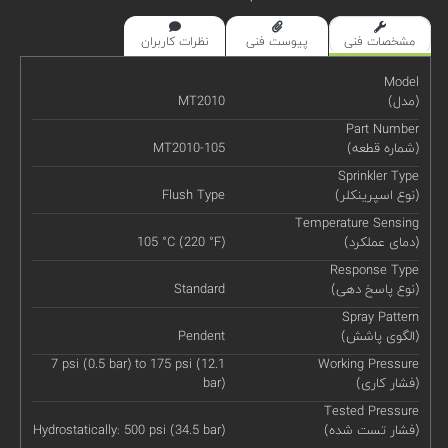
مشخصات فنی
پیوست فنی
نظرات کاربران
Model
(مدل)
MT2010
Part Number
(شماره قطعه)
MT2010-105
Sprinkler Type
(نوع اسپرینکلر)
Flush Type
Temperature Sensing
(دمای عملکرد)
105 °C (220 °F)
Response Type
(نوع پاسخ دهی)
Standard
Spray Pattern
(الگوی پاشش)
Pendent
7 psi (0.5 bar) to 175 psi (12.1
Working Pressure
(فشار کاری)
bar)
Tested Pressure
(فشار تست شده)
Hydrostatically: 500 psi (34.5 bar)