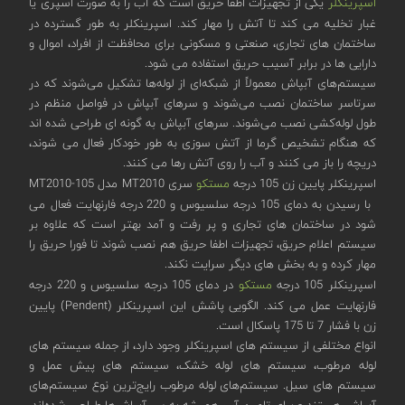
اسپرینکلر
یکی از تجهیزات اطفا حریق است که آب را به صورت اسپری یا
غبار تخلیه می کند تا آتش را مهار کند. اسپرینکلر به طور گسترده در
ساختمان های تجاری، صنعتی و مسکونی برای محافظت از افراد، اموال و
دارایی ها در برابر آسیب حریق استفاده می شود.
سیستم‌های آبپاش معمولاً از شبکه‌ای از لوله‌ها تشکیل می‌شوند که در
سرتاسر ساختمان نصب می‌شوند و سرهای آبپاش در فواصل منظم در
طول لوله‌کشی نصب می‌شوند. سرهای آبپاش به گونه ای طراحی شده اند
که هنگام تشخیص گرما از آتش سوزی به طور خودکار فعال می شوند،
دریچه را باز می کنند و آب را روی آتش رها می کنند.
اسپرینکلر پایین زن 105 درجه
مستکو
سری MT2010 مدل MT2010-105
با رسیدن به دمای 105 درجه سلسیوس و 220 درجه فارنهایت فعال می
شود در ساختمان های تجاری و پر رفت و آمد بهتر است که علاوه بر
سیستم اعلام حریق، تجهیزات اطفا حریق هم نصب شوند تا فورا حریق را
مهار کرده و به بخش های دیگر سرایت نکند.
اسپرینکلر 105 درجه
مستکو
در دمای 105 درجه سلسیوس و 220 درجه
فارنهایت عمل می کند. الگویی پاشش این اسپرینکلر (Pendent) پایین
زن با فشار 7 تا 175 پاسکال است.
انواع مختلفی از سیستم های اسپرینکلر وجود دارد، از جمله سیستم های
لوله مرطوب، سیستم های لوله خشک، سیستم های پیش عمل و
سیستم های سیل. سیستم‌های لوله مرطوب رایج‌ترین نوع سیستم‌های
آبپاش هستند و برای تامین آب همیشه به سر آبپاش‌ها طراحی شده‌اند،