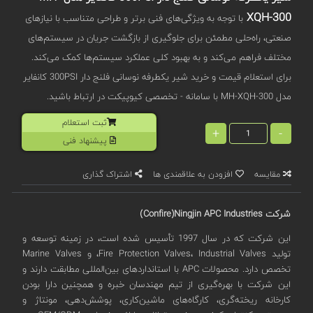
XQH-300
با توجه به ویژگی‌های فنی برتر و طراحی متناسب با نیازهای
صنعتی، راه‌حلی مطمئن برای جلوگیری از بازگشت جریان در سیستم‌های
مختلف فراهم می‌کند و به بهبود کلی عملکرد سیستم‌ها کمک می‌کند.
برای استعلام قیمت و خرید شیر یکطرفه نوسانی فلنج دار 300PSI کانفایر
مدل MH-XQH-300 با سامانه - تخصصی کیوپیکت در ارتباط باشید.
ثبت استعلام
+
-
پیشنهاد فنی
مقایسه
افزودن به علاقمندی ها
اشتراک گذاری
شرکت
Confire)Ningjin APC Industries)
این شرکت که در سال 1997 تأسیس شده است، در زمینه توسعه و
تولید Fire Protection Valves، Industrial Valves، و Marine Valves
تخصص دارد. محصولات APC با استانداردهای بین‌المللی مطابقت دارند و
این شرکت با بهره‌گیری از تیم مهندسان خبره و همچنین دارا بودن
کارخانه ریخته‌گری، کارگاه‌های ماشین‌کاری، پوشش‌دهی، مونتاژ و