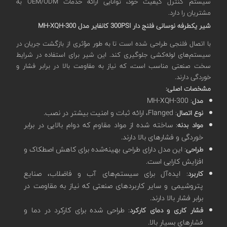
سیستم کنترل کیفیت خود، توانایی ارائه خدمات OEM/ODM به
مشتریان را دارد.
شیر یکطرفه نوسانی فلنج دار 300PSI کانفایر مدل MH-XQH-300
با اتصال فلنجی طراحی شده است تا به طور مؤثری از بازگشت جریان در
سیستم‌های لوله‌کشی جلوگیری کند. این شیر برای استفاده در شرایط
سخت صنعتی مناسب است، که نیاز به مقاومت بالا در برابر فشار و
خوردگی دارند.
مشخصات اصلی:
: MH-XQH-300
مدل
: Flanged، ارائه ثبات و امنیت بیشتر در نصب.
نوع اتصال
: ساخته شده از مواد مقاوم که دوام بالایی در برابر
مواد بدنه
خوردگی و فشارهای بالا دارند.
: این مدل دارای طراحی بهینه‌شده برای کاهش اصطکاک و
طراحی
افزایش کارایی است.
: ایده‌آل برای سیستم‌های آب و فاضلاب، صنایع
کاربرد
پتروشیمی و سایر کاربردهای صنعتی که نیاز به مقاومت در
برابر فشار بالا دارند.
: طراحی شده برای کارکرد در دما و
فشار کاری و دمای کارکرد
فشارهای بسیار بالا.