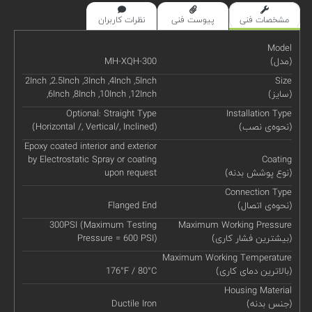
مشخصات فنی
پیوست فنی
نظرات کاربران
Model
(مدل)
MH-XQH-300
2Inch ,2.5Inch ,3Inch ,4Inch ,5Inch
Size
(سایز)
,6Inch ,8Inch ,10Inch ,12Inch
Optional: Straight Type
Installation Type
(نحوه‌ی نصب)
(Horizontal /, Vertical/, Inclined)
Epoxy coated interior and exterior
by Electrostatic Spray or coating
Coating
(نوع پوشش بدنه)
upon request
Connection Type
(نحوه‌ی اتصال)
Flanged End
300PSI (Maximum Testing
Maximum Working Pressure
(بیشترین فشار کاری)
Pressure = 600 PSI)
Maximum Working Temperature
(بالاترین دمای کاری)
176°F / 80°C
Housing Material
(جنس بدنه)
Ductile Iron