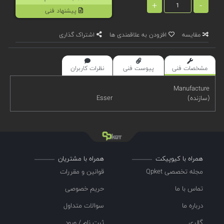
+
-
پیشنهاد فنی
مقایسه
افزودن به علاقمندی ها
اشتراک گذاری
مشخصات فنی
پیوست فنی
نظرات کاربران
Manufacture
(سازنده)
Esser
همراه با کیوپیکت
همراه با مشتریان
مجله تخصصی Qpket
قوانین و مقررات
تماس با ما
حریم خصوصی
درباره ما
سوالات متداول
گالری
ثبت نام / ورود