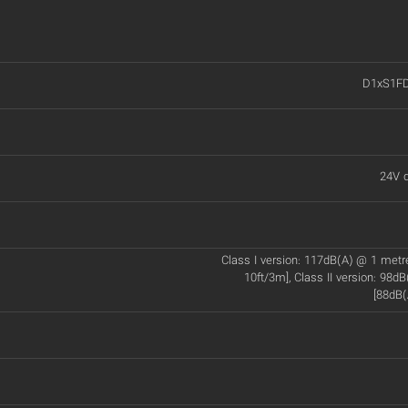
D1xS1F
24V d
Class I version: 117dB(A) @ 1 met
10ft/3m], Class II version: 98d
[88dB(