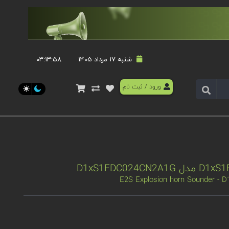
شنبه 17 مرداد 1405
۰۳:۱۳:۵۸
ورود
/
ثبت نام
E2S Explosion horn Sounder -