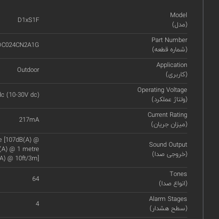
Model
D1xS1F
(مدل)
Part Number
DC024CN2A1G
(شماره قطعه)
Application
Outdoor
(کاربری)
Operating Voltage
c (10-30V dc)
(ولتاژ عملکرد)
Current Rating
217mA
(میزان جریان)
re [107dB(A) @
Sound Output
B(A) @ 1 metre
(خروجی صدا)
A) @ 10ft/3m]
Tones
64
(انواع صدا)
Alarm Stages
4
(سطح هشدار)