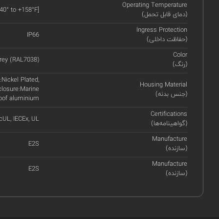
Operating Temperature
-40° to +158°F]
(دمای قابل تحمل)
Ingress Protection
IP66
(حفاظت داخلی)
Color
rey (RAL7038)
(رنگ)
Nickel Plated,
Housing Material
closure:Marine
(جنس بدنه)
roof aluminium
Certifications
cUL, IECEx, UL
(گواهینامه‌ها)
Manufacture
E2S
(سازنده)
Manufacture
E2S
(سازنده)