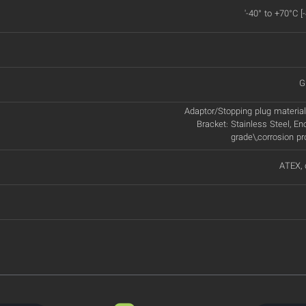
'-40° to +70°C [
G
Adaptor/Stopping plug material:
Bracket: Stainless Steel, En
grade\,corrosion p
ATEX, 