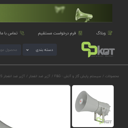
وبلاگ
فرم درخواست مستقیم
تماس با ما
دسته بندی
محصولات
/
سیستم پایش گاز و آتش - F&G
/
آژیر ضد انفجار
/
آژیر ضد انفجار E2S سری D1xS1F مدل D1xS1FDC024CN2A1G