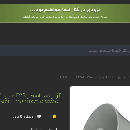
آژیر ضد انفجار E2S سری D1xS1F مدل D1xS1FDC024CN2A1G
 D1xS1F - D1xS1FDC024CN2A1G
0
0 دیدگاه کاربران
مدل:
D1xS1F