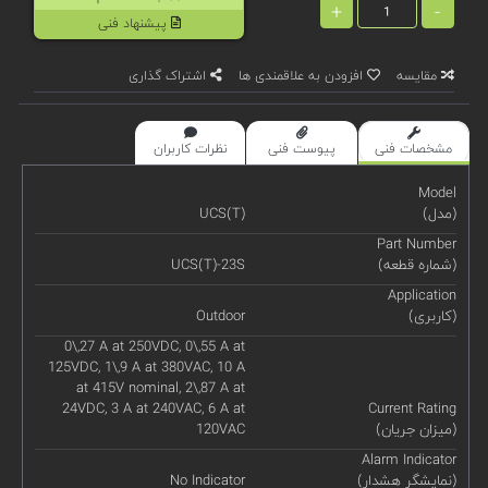
+
-
پیشنهاد فنی
مقایسه
افزودن به علاقمندی ها
اشتراک گذاری
مشخصات فنی
پیوست فنی
نظرات کاربران
Model
(مدل)
UCS(T)
Part Number
(شماره قطعه)
UCS(T)-23S
Application
(کاربری)
Outdoor
0\,27 A at 250VDC, 0\,55 A at
125VDC, 1\,9 A at 380VAC, 10 A
at 415V nominal, 2\,87 A at
24VDC, 3 A at 240VAC, 6 A at
Current Rating
(میزان جریان)
120VAC
Alarm Indicator
(نمایشگر هشدار)
No Indicator