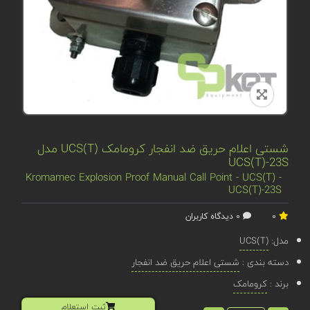
شستی اعلام حریق ضد انفجار کرومامک UCS(T) مدل
UCS(T)-23S
Kromamec Explosion Proof Manual Call Point - UCS(T) -
UCS(T)-23S
0
0 دیدگاه کاربران
مدل:
UCS(T)
دسته بندی :
شستی اعلام حریق ضد انفجار
برند :
کرومامک
ثبت استعلام