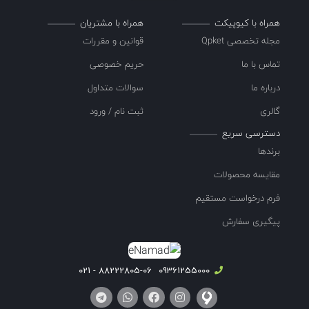
همراه با کیوپیکت
همراه با مشتریان
مجله تخصصی Qpket
قوانین و مقررات
تماس با ما
حریم خصوصی
درباره ما
سوالات متداول
گالری
ثبت نام / ورود
دسترسی سریع
برندها
مقایسه محصولات
فرم درخواست مستقیم
پیگیری سفارش
88222805-06 - 021
09361255000