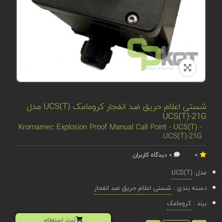
شستی اعلام حریق ضد انفجار کرومامک UCS(T) مدل
UCS(T)-21G
Kromamec Explosion Proof Manual Call Point - UCS(T) -
UCS(T)-21G
0
0 دیدگاه کاربران
مدل:
UCS(T)
دسته بندی :
شستی اعلام حریق ضد انفجار
برند :
کرومامک
ثبت استعلام