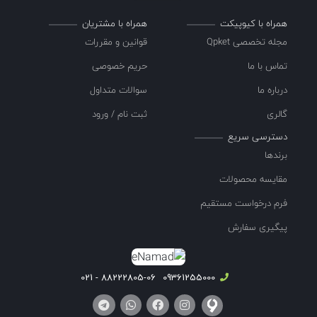
همراه با کیوپیکت
همراه با مشتریان
مجله تخصصی Qpket
قوانین و مقررات
تماس با ما
حریم خصوصی
درباره ما
سوالات متداول
گالری
ثبت نام / ورود
دسترسی سریع
برندها
مقایسه محصولات
فرم درخواست مستقیم
پیگیری سفارش
88222805-06 - 021
09361255000