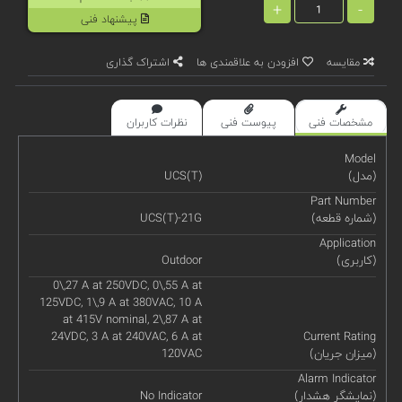
+
-
پیشنهاد فنی
مقایسه
افزودن به علاقمندی ها
اشتراک گذاری
مشخصات فنی
پیوست فنی
نظرات کاربران
Model
(مدل)
UCS(T)
Part Number
(شماره قطعه)
UCS(T)-21G
Application
(کاربری)
Outdoor
0\,27 A at 250VDC, 0\,55 A at
125VDC, 1\,9 A at 380VAC, 10 A
at 415V nominal, 2\,87 A at
24VDC, 3 A at 240VAC, 6 A at
Current Rating
(میزان جریان)
120VAC
Alarm Indicator
(نمایشگر هشدار)
No Indicator