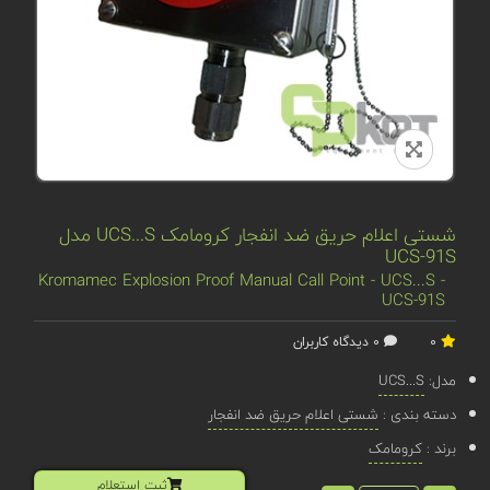
شستی اعلام حریق ضد انفجار کرومامک UCS...S مدل
UCS-91S
Kromamec Explosion Proof Manual Call Point - UCS...S -
UCS-91S
0
0 دیدگاه کاربران
مدل:
UCS...S
دسته بندی :
شستی اعلام حریق ضد انفجار
برند :
کرومامک
ثبت استعلام