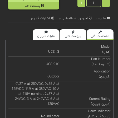
+
-
پیشنهاد فنی
مقایسه
افزودن به علاقمندی ها
اشتراک گذاری
مشخصات فنی
پیوست فنی
نظرات کاربران
Model
(مدل)
UCS...S
Part Number
(شماره قطعه)
UCS-91S
Application
(کاربری)
Outdoor
0\,27 A at 250VDC, 0\,55 A at
125VDC, 1\,9 A at 380VAC, 10 A
at 415V nominal, 2\,87 A at
24VDC, 3 A at 240VAC, 6 A at
Current Rating
(میزان جریان)
120VAC
Alarm Indicator
(نمایشگر هشدار)
No Indicator