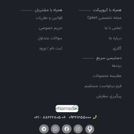
همراه با کیوپیکت
همراه با مشتریان
مجله تخصصی Qpket
قوانین و مقررات
تماس با ما
حریم خصوصی
درباره ما
سوالات متداول
گالری
ثبت نام / ورود
دسترسی سریع
برندها
مقایسه محصولات
فرم درخواست مستقیم
پیگیری سفارش
88222805-06 - 021
09361255000