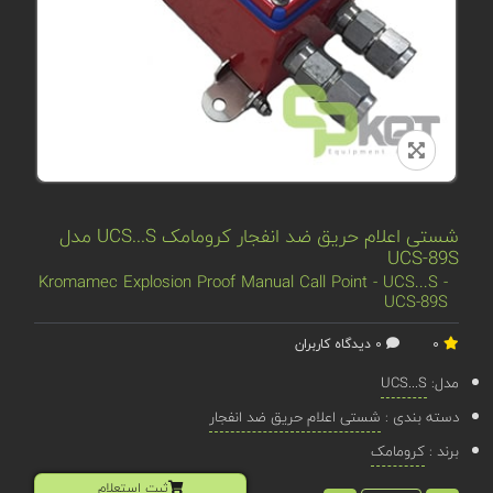
شستی اعلام حریق ضد انفجار کرومامک UCS...S مدل
UCS-89S
Kromamec Explosion Proof Manual Call Point - UCS...S -
UCS-89S
0
0 دیدگاه کاربران
مدل:
UCS...S
دسته بندی :
شستی اعلام حریق ضد انفجار
برند :
کرومامک
ثبت استعلام