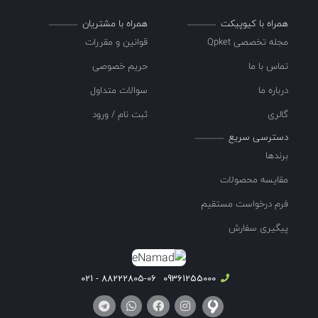
همراه با کیوپیکت
همراه با مشتریان
مجله تخصصی Qpket
قوانین و مقررات
تماس با ما
حریم خصوصی
درباره ما
سوالات متداول
گالری
ثبت نام / ورود
دسترسی سریع
برندها
مقایسه محصولات
فرم درخواست مستقیم
پیگیری سفارش
88222805-06 - 021
09361255000