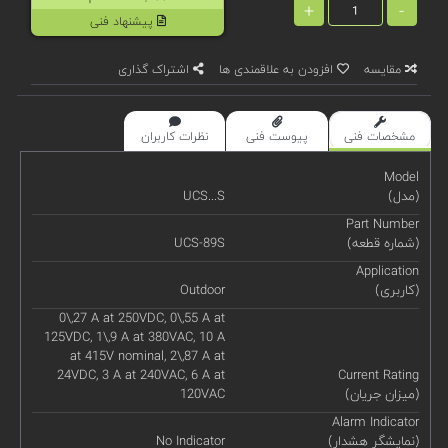
+
-
پیشنهاد فنی
مقایسه
افزودن به علاقمندی ها
اشتراک گذاری
مشخصات فنی
پیوست فنی
نظرات کاربران
Model
(مدل)
UCS...S
Part Number
(شماره قطعه)
UCS-89S
Application
(کاربری)
Outdoor
0\,27 A at 250VDC, 0\,55 A at
125VDC, 1\,9 A at 380VAC, 10 A
at 415V nominal, 2\,87 A at
24VDC, 3 A at 240VAC, 6 A at
Current Rating
(میزان جریان)
120VAC
Alarm Indicator
(نمایشگر هشدار)
No Indicator