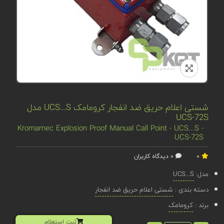
شستی اعلام حریق ضد انفجار کرومامک UCS...S مدل
UCS-72S
Kromamec Explosion Proof Manual Call Point - UCS...S -
UCS-72S
0
0 دیدگاه کاربران
مدل:
UCS...S
دسته بندی :
شستی اعلام حریق ضد انفجار
برند :
کرومامک
ثبت استعلام