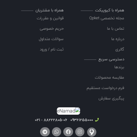
همراه با کیوپیکت
همراه با مشتریان
مجله تخصصی Qpket
قوانین و مقررات
تماس با ما
حریم خصوصی
درباره ما
سوالات متداول
گالری
ثبت نام / ورود
دسترسی سریع
برندها
مقایسه محصولات
فرم درخواست مستقیم
پیگیری سفارش
88222805-06 - 021
09361255000