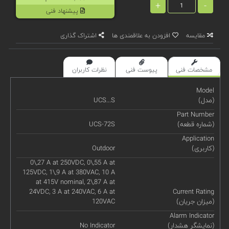
+
-
پیشنهاد فنی
مقایسه
افزودن به علاقمندی ها
اشتراک گذاری
مشخصات فنی
پیوست فنی
نظرات کاربران
Model
(مدل)
UCS...S
Part Number
(شماره قطعه)
UCS-72S
Application
(کاربری)
Outdoor
0\,27 A at 250VDC, 0\,55 A at
125VDC, 1\,9 A at 380VAC, 10 A
at 415V nominal, 2\,87 A at
24VDC, 3 A at 240VAC, 6 A at
Current Rating
(میزان جریان)
120VAC
Alarm Indicator
(نمایشگر هشدار)
No Indicator