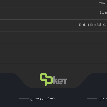
VAC, 
Stain
Ex de II, Ex e [ia] IIC,
ریان
دسترسی سریع