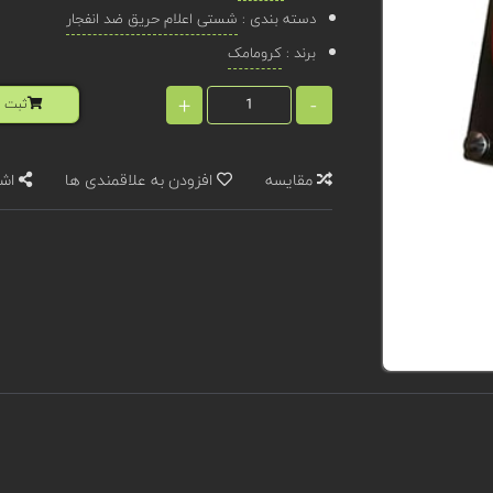
دسته بندی :
شستی اعلام حریق ضد انفجار
برند :
کرومامک
+
-
ثبت ا
مقایسه
افزودن به علاقمندی ها
اشت