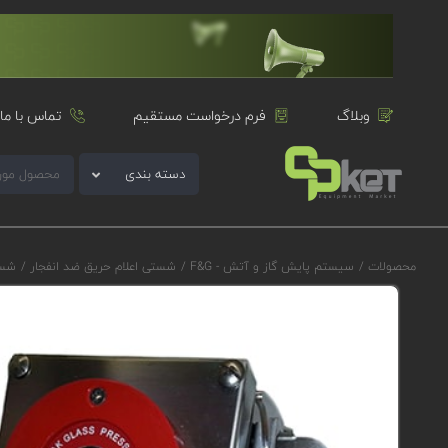
وبلاگ
فرم درخواست مستقیم
تماس با ما
دسته بندی
محصولات
/
سیستم پایش گاز و آتش - F&G
/
شستی اعلام حریق ضد انفجار
/
شستی 