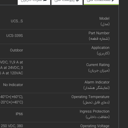
Model
UCS...S
(مدل)
Part Number
UCS-339S
(شماره قطعه)
Application
Outdoor
(کاربری)
VDC, 1\,9 A at
Current Rating
 A at 24VDC, 3
(میزان جریان)
6 A at 120VAC
Alarm Indicator
No Indicator
(نمایشگر هشدار)
-40°C+(+60°C),
Operating Temperature
(دمای قابل تحمل)
 -20°C+(+40°C)
Ingress Protection
IP66
(حفاظت داخلی)
 250 VDC, 380
Operating Voltage