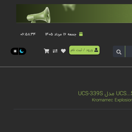
جمعه 16 مرداد 1405
۰۶:۵۸:۳۴
ورود
/
ثبت نام
Kromamec Explosion 