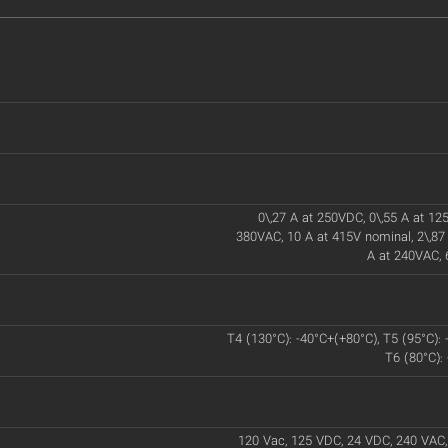
0\,27 A at 250VDC, 0\,55 A at 125
380VAC, 10 A at 415V nominal, 2\,87
A at 240VAC, 
T4 (130°C): -40°C+(+80°C), T5 (95°C): 
T6 (80°C):
120 Vac, 125 VDC, 24 VDC, 240 VAC,