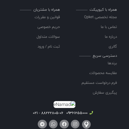
همراه با کیوپیکت
همراه با مشتریان
مجله تخصصی Qpket
قوانین و مقررات
تماس با ما
حریم خصوصی
درباره ما
سوالات متداول
گالری
ثبت نام / ورود
دسترسی سریع
برندها
مقایسه محصولات
فرم درخواست مستقیم
پیگیری سفارش
88222805-06 - 021
09361255000