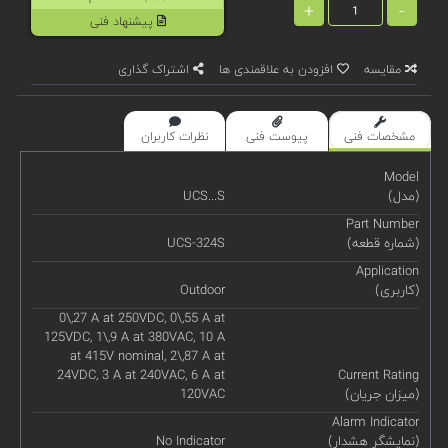
+
-
پیشنهاد فنی
مقایسه
افزودن به علاقمندی ها
اشتراک گذاری
مشخصات فنی
پیوست فنی
نظرات کاربران
Model
(مدل)
UCS...S
Part Number
(شماره قطعه)
UCS-324S
Application
(کاربری)
Outdoor
0\,27 A at 250VDC, 0\,55 A at
125VDC, 1\,9 A at 380VAC, 10 A
at 415V nominal, 2\,87 A at
24VDC, 3 A at 240VAC, 6 A at
Current Rating
(میزان جریان)
120VAC
Alarm Indicator
(نمایشگر هشدار)
No Indicator