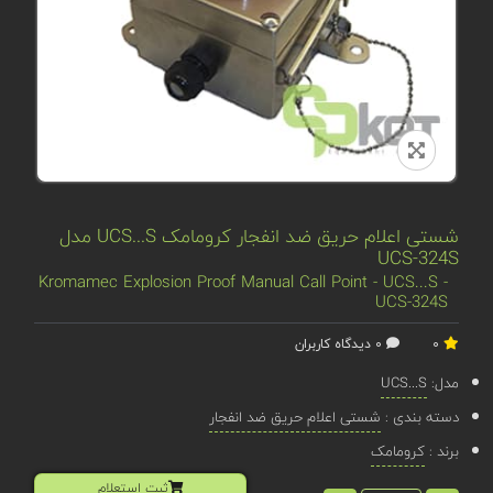
شستی اعلام حریق ضد انفجار کرومامک UCS...S مدل
UCS-324S
Kromamec Explosion Proof Manual Call Point - UCS...S -
UCS-324S
0
0 دیدگاه کاربران
مدل:
UCS...S
دسته بندی :
شستی اعلام حریق ضد انفجار
برند :
کرومامک
ثبت استعلام