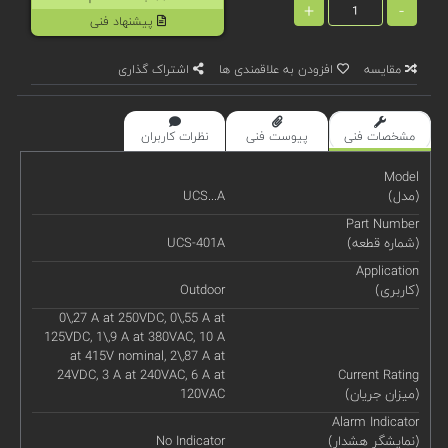
+
-
پیشنهاد فنی
مقایسه
افزودن به علاقمندی ها
اشتراک گذاری
مشخصات فنی
پیوست فنی
نظرات کاربران
Model
(مدل)
UCS...A
Part Number
(شماره قطعه)
UCS-401A
Application
(کاربری)
Outdoor
0\,27 A at 250VDC, 0\,55 A at
125VDC, 1\,9 A at 380VAC, 10 A
at 415V nominal, 2\,87 A at
24VDC, 3 A at 240VAC, 6 A at
Current Rating
(میزان جریان)
120VAC
Alarm Indicator
(نمایشگر هشدار)
No Indicator