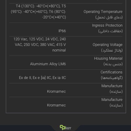
T4 (130°C): -40°C+(+80°C), T5
(95°C): -40°C+(+60°C), T6 (80°C):
Operating Temperature
(دمای قابل تحمل)
-20°C+(+40°C)
Ingress Protection
(حفاظت داخلی)
IP66
120 Vac, 125 VDC, 24 VDC, 240
VAC, 250 VDC, 380 VAC, 415 V
Operating Voltage
(ولتاژ عملکرد)
nominal
Housing Material
(جنس بدنه)
Aluminium Alloy LM6
Certifications
(گواهینامه‌ها)
Ex de II, Ex e [ia] IIC, Ex ia IIC
Manufacture
(سازنده)
Kromamec
Manufacture
(سازنده)
Kromamec