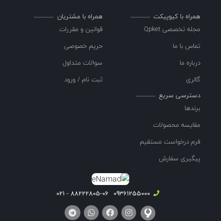
همراه با کیوپیکت
همراه با مشتریان
مجله تخصصی Qpket
قوانین و مقررات
تماس با ما
حریم خصوصی
درباره ما
سوالات متداول
گالری
ثبت نام / ورود
دسترسی سریع
برندها
مقایسه محصولات
فرم درخواست مستقیم
پیگیری سفارش
88222805-06 - 021
09361255000