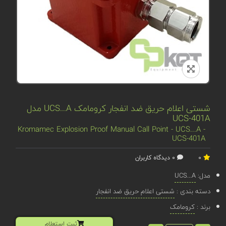
شستی اعلام حریق ضد انفجار کرومامک UCS...A مدل
UCS-401A
Kromamec Explosion Proof Manual Call Point - UCS...A -
UCS-401A
0
0 دیدگاه کاربران
مدل:
UCS...A
دسته بندی :
شستی اعلام حریق ضد انفجار
برند :
کرومامک
ثبت استعلام