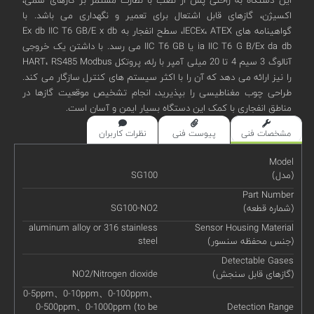
اکسیژن، گازهای قابل اشتعال برای تعمیر و نگهداری می باشد. با
گواهینامه های IECEx، ATEX، سطح انفجار به Ex db IIC T6 GB/E x db
ia IIC T6 G B/Ex da db یا IIC T6 GB می رسد. با داشتن یک خروجی
آنالوگ 3 سیم 4 تا 20 میلی آمپر با رله، پروتکل HART، RS485 Modbus
را نیز ارائه می دهد که آن را با اکثر سیستم های کنترل سازگار می کند.
طراحی چوب مغناطیسی را بپذیرید، انجام تشخیص موقعیت گازها در
مناطق انفجاری با کمک این دستگاه بسیار ایمن و آسان است.
مشخصات فنی
پیوست فنی
نظرات کاربران
Model
(مدل)
SG100
Part Number
(شماره قطعه)
SG100-NO2
aluminum alloy or 316 stainless
Sensor Housing Material
(جنس محفظه سنسور)
steel
Detectable Gases
(گازهای قابل سنجش)
NO2/Nitrogen dioxide
0-5ppm、0-10ppm、0-100ppm、
0-500ppm、0-1000ppm (to be
Detection Range