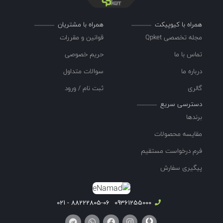
همراه با کیوپیکت
همراه با مشتریان
مجله تخصصی Qpket
قوانین و مقررات
تماس با ما
حریم خصوصی
درباره ما
سوالات متداول
گالری
ثبت نام / ورود
دسترسی سریع
برندها
مقایسه محصولات
فرم درخواست مستقیم
پیگیری سفارش
88222805-06 - 021
09361255000