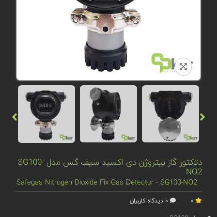
دتکتور گاز نیتروژن دی اکسید سیف گس مدل SG100-
NO2
Safegas Nitrogen Dioxide Fix Gas Detector - SG100-NO2
0
0 دیدگاه کاربران