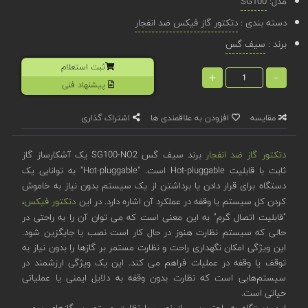
مدل:
SG100
دسته بندی :
دتکتور گاز فیکس ضد انفجار
برند :
سیف گس
ثبت استعلام
+
-
پیشنهاد فنی
مقایسه
افزودن به علاقمندی ها
اشتراک گذاری
دتکتور گاز ضد انفجار
برند سیف گس SG100-NO2 یک آشکارساز گاز
ثابت با قابلیت Hot-pluggable است. "Hot-pluggable" به توانایی یک
دستگاه برای قرار دادن یا برداشتن از یک سیستم بدون نیاز به خاموش
کردن کل سیستم یا وقفه در عملکرد آن اشاره دارد. در این
دتکتور فیکس
،
"قابلیت اتصال گرم" به این معنی است که می توان آن را به راحتی در
حالی که سیستم نظارت هنوز در حال کار است نصب یا جایگزین شود.
این ویژگی امکان نگهداری راحت و نظارت مستمر بر گازها را بدون نیاز به
توقف یا وقفه در عملیات فراهم می کند. این یک ویژگی ارزشمند در
سیستم‌هایی است که نظارت بدون وقفه به دلایل ایمنی یا عملیاتی
حیاتی است.
این دستگاه به راحتی پس از نصب با نظارت مستمر بر گازهای سمی،