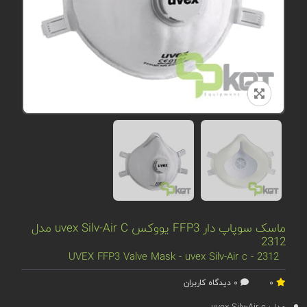
ماسک سوپاپ دار FFP3 یووکس uvex Silv-Air C مدل
2312
UVEX FFP3 Valve Mask - uvex Silv-Air c - 2312
0
0 دیدگاه کاربران
مدل:
uvex Silv-Air c