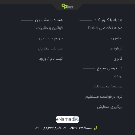
همراه با کیوپیکت
همراه با مشتریان
مجله تخصصی Qpket
قوانین و مقررات
تماس با ما
حریم خصوصی
درباره ما
سوالات متداول
گالری
ثبت نام / ورود
دسترسی سریع
برندها
مقایسه محصولات
فرم درخواست مستقیم
پیگیری سفارش
88222805-06 - 021
09361255000