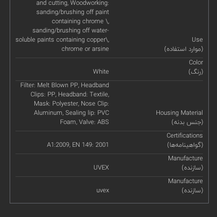
and cutting, Woodworking:
sanding/brushing off paint
containing chrome \,
sanding/brushing off water-
soluble paints containing copper\,
Use
(موارد استفاده)
chrome or arsine
Color
(رنگ)
White
Filter: Melt Blown PP, Headband
Clips: PP, Headband: Textile,
Mask: Polyester, Nose Clip:
Aluminum, Sealing lip: PVC
Housing Material
(جنس بدنه)
Foam, Valve: ABS
Certifications
(گواهینامه‌ها)
A1:2009, EN 149: 2001
Manufacture
(سازنده)
UVEX
Manufacture
(سازنده)
uvex