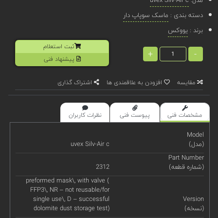
دسته بندی :
ماسک سوپاپ دار
برند :
یووکس
ثبت استعلام
+
-
پیشنهاد فنی
مقایسه
افزودن به علاقمندی ها
اشتراک گذاری
مشخصات فنی
پیوست فنی
نظرات کاربران
Model
(مدل)
uvex Silv-Air c
Part Number
(شماره قطعه)
2312
preformed mask\, with valve (
FFP3\, NR – not reusable/for
single use\, D – successful
Version
(نسخه)
dolomite dust storage test)