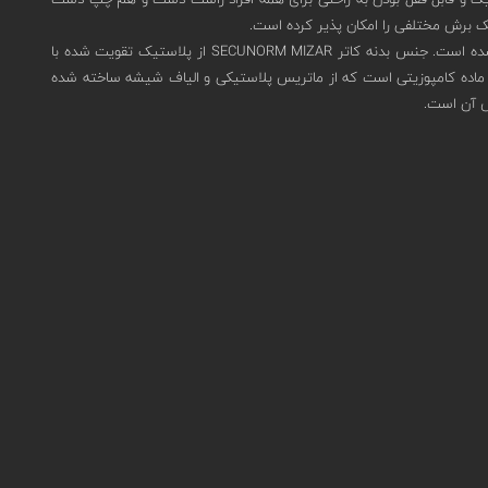
سبک برش مختلفی را امکان پذیر کرده است.
مدل SECUNORM MIZAR در سایز 139*15.6*50.5 میلی متر با وزن 59 گرم، عمق برش 13 میلی متر و طول تیغه کشیده 50.1 میلی متر طراحی شده است. جنس بدنه کاتر SECUNORM MIZAR از پلاستیک تقویت شده با
Glass fibre reinforced plast) این الیاف فوق العاده قوی و محکم هستند و دوام بالایی دارند. پلاستیک تقویت شده با الیاف شیشه (GRP) یک ماده کامپوزیتی است که از ماتریس پلاستیکی و الیاف شیشه ساخته شده