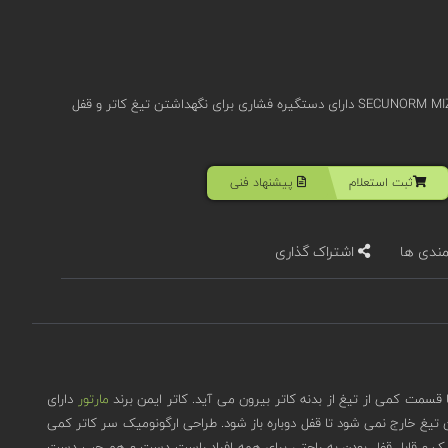
کاتر ایمن تیغه کوتاه مارتور مدل SECUNORM MIZAR دارای دستگیره فشاری برای نگهداشتن تیغ کاتر و قفل
ثبت استعلام
پیشنهاد فنی
مندی ها
اشتراک گذاری
قسمت کمی از تیغ از بدنه کاتر بیرون می آید. کاتر ایمن برند
مارتور
دارای
 تیغ خارج نمی شود تا قفل دوباره باز شود. طراحی ارگونومیک سر کاتر کمی
یر زاویه قرارگیری روی سطح تیغه بلندتر یا کوتاه تر ببرد. دستگیره فشاری SECUNORM MIZAR با طراحی ارگونومیک و قابل قفل بودن به راحتی برای همه افراد راست دست و هم چپ دست