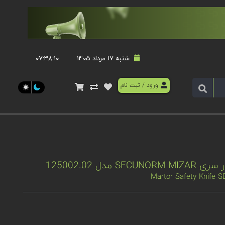
شنبه 17 مرداد 1405
۰۷:۳۸:۱۱
ورود
/
ثبت نام
دل 125002.02
Martor Safety Knife