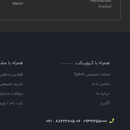
Manufacture
Martor
(سازنده)
همراه با کیوپیکت
همراه با مشت
مجله تخصصی Qpket
قوانین و مقرر
تماس با ما
حریم خصوصی
درباره ما
سوالات متداو
گالری
ثبت نام / ورو
88222805-06 - 021
09361255000