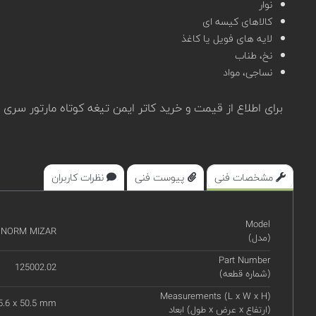
نوار
کالاهای کیسه ای
لایه های فویل یا کاغذ
نخ، طناب
نساجی، مواد
برای اطلاع از قیمت و خرید کاتر ایمن تیغه کوتاه مارتور سری SECUNORM MIZAR مدل 125002.02 در سامانه
مشخصات فنی
پیوست فنی
نظرات کاربران
Model
UNORM MIZAR
(مدل)
Part Number
125002.02
(شماره قطعه)
Measurements (L x W x H)
5.6 x 50.5 mm
ابعاد (طول x عرض x ارتفاع)