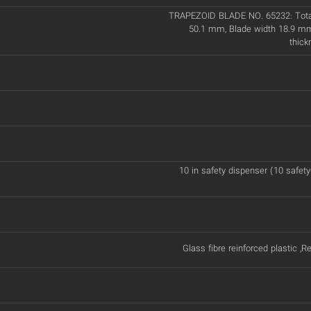
TRAPEZOID BLADE NO. 65232: Total
50.1 mm, Blade width 18.9 mm
thic
10 in safety dispenser (10 safety
Glass fibre reinforced plastic ,R